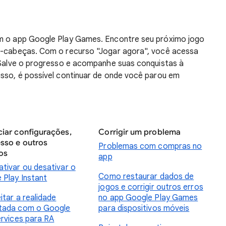
om o app Google Play Games. Encontre seu próximo jogo
ra-cabeças. Com o recurso "Jogar agora", você acessa
. Salve o progresso e acompanhe suas conquistas à
isso, é possível continuar de onde você parou em
iar configurações,
Corrigir um problema
sso e outros
Problemas com compras no
os
app
tivar ou desativar o
Como restaurar dados de
 Play Instant
jogos e corrigir outros erros
itar a realidade
no app Google Play Games
tada com o Google
para dispositivos móveis
ervices para RA