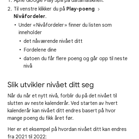
Åpne Google Play Spill på datamaskinen.
Til venstre klikker du på
Play-poeng
Nivåfordeler
.
Under «Nivåfordeler» finner du listen som
inneholder
det nåværende nivået ditt
Fordelene dine
datoen du får flere poeng og går opp til neste
nivå
Slik utvikler nivået ditt seg
Når du når et nytt nivå, forblir du på det nivået til
slutten av neste kalenderår. Ved starten av hvert
kalenderår kan nivået ditt endres basert på hvor
mange poeng du fikk året før.
Her er et eksempel på hvordan nivået ditt kan endres
fra 2021 til 2022: