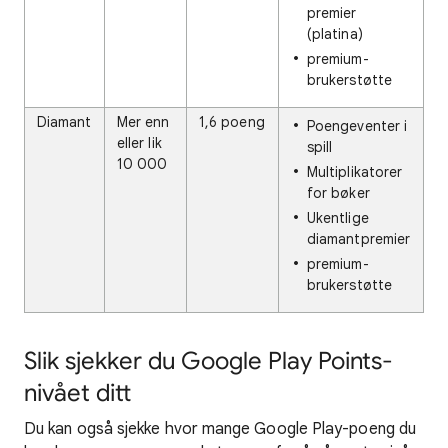
premier
(platina)
premium-
brukerstøtte
Diamant
Mer enn
1,6 poeng
Poengeventer i
eller lik
spill
10 000
Multiplikatorer
for bøker
Ukentlige
diamantpremier
premium-
brukerstøtte
Slik sjekker du Google Play Points-
nivået ditt
Du kan også sjekke hvor mange Google Play-poeng du