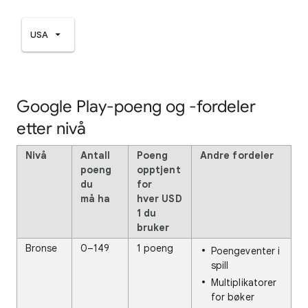
USA
Google Play-poeng og -fordeler
etter nivå
Nivå
Antall
Poeng
Andre fordeler
poeng
opptjent
du
for
må ha
hver USD
1 du
bruker
Bronse
0–149
1 poeng
Poengeventer i
spill
Multiplikatorer
for bøker