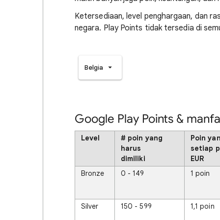
Ketersediaan, level penghargaan, dan ra
negara. Play Points tidak tersedia di se
Belgia
Google Play Points & manfa
Level
# poin yang
Poin ya
harus
setiap p
dimiliki
EUR
Bronze
0 - 149
1 poin
Silver
150 - 599
1,1 poin