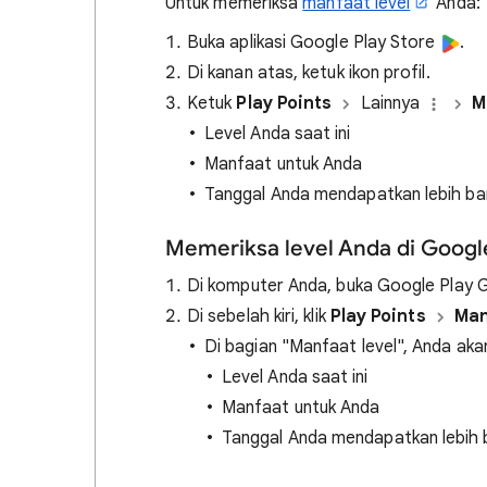
Untuk memeriksa
manfaat level
Anda:
Buka aplikasi Google Play Store
.
Di kanan atas, ketuk ikon profil.
Ketuk
Play Points
Lainnya
M
Level Anda saat ini
Manfaat untuk Anda
Tanggal Anda mendapatkan lebih ban
Memeriksa level Anda di Googl
Di komputer Anda, buka Google Play 
Di sebelah kiri, klik
Play Points
Man
Di bagian "Manfaat level", Anda a
Level Anda saat ini
Manfaat untuk Anda
Tanggal Anda mendapatkan lebih b