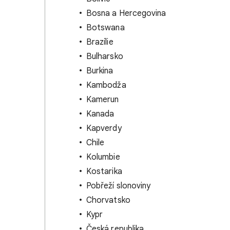
Bosna a Hercegovina
Botswana
Brazílie
Bulharsko
Burkina
Kambodža
Kamerun
Kanada
Kapverdy
Chile
Kolumbie
Kostarika
Pobřeží slonoviny
Chorvatsko
Kypr
Česká republika