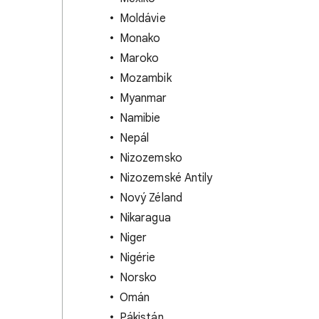
Moldávie
Monako
Maroko
Mozambik
Myanmar
Namibie
Nepál
Nizozemsko
Nizozemské Antily
Nový Zéland
Nikaragua
Niger
Nigérie
Norsko
Omán
Pákistán