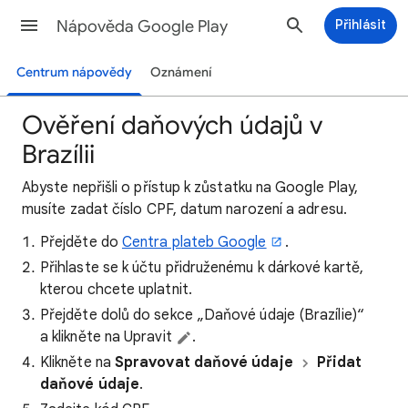
Nápověda Google Play
Přihlásit
Centrum nápovědy
Oznámení
Ověření daňových údajů v
Brazílii
Abyste nepřišli o přístup k zůstatku na Google Play,
musíte zadat číslo CPF, datum narození a adresu.
Přejděte do
Centra plateb Google
.
Přihlaste se k účtu přidruženému k dárkové kartě,
kterou chcete uplatnit.
Přejděte dolů do sekce „Daňové údaje (Brazílie)“
a klikněte na Upravit
.
Klikněte na
Spravovat daňové údaje
Přidat
daňové údaje
.