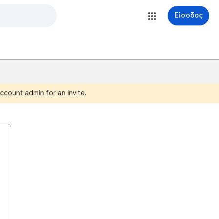
Είσοδος
ccount admin for an invite.