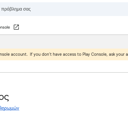
onsole
nsole account. If you don't have access to Play Console, ask your a
ος
πληρωμών