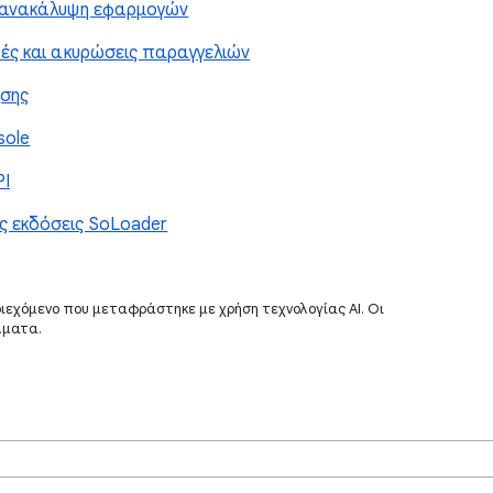
ν ανακάλυψη εφαρμογών
ές και ακυρώσεις παραγγελιών
σης
sole
PI
ς εκδόσεις SoLoader
ριεχόμενο που μεταφράστηκε με χρήση τεχνολογίας AI. Οι
λματα.