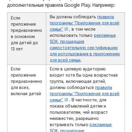
дополнительные правила Google Play. Например:
Вы должны соблюдать
правила
Если
программы "Приложения для всей
приложение
семьи"
, в том числе
предназначено
использовать только
рекламные
в основном
SDK, прошедшие
для детей до
самостоятельную сертификацию
13 лет
для использования в приложениях
для всей семьи
.
Если
Если в целевую аудиторию
приложение
входит хотя бы одна возрастная
предназначено
группа, включающая детей,
для всех,
должны соблюдаться
правила
включая детей
программы "Приложения для всей
семьи"
. В частности, для
показа объявлений детям и
пользователям, чей возраст
неизвестен, разрешено
встраивать только
рекламные
SDK, прошедшие