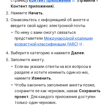
страницу
Контент приложения
(
Правила
>
Контент приложения
).
Нажмите
Начать
.
Ознакомьтесь с информацией об анкете и
введите свой адрес электронной почты.
По нему с вами смогут связаться
представители
Международной коалиции
возрастной классификации (IARC)
.
Выберите категорию и нажмите
Далее
.
Заполните анкету.
Если вы указали ответы на все вопросы в
разделе и хотите изменить один из них,
нажмите
Изменить
.
Чтобы закончить заполнение анкеты позже,
сохраните ее как черновик, нажав
Сохранить
проект
. Для каждого приложения доступен
только один черновик.