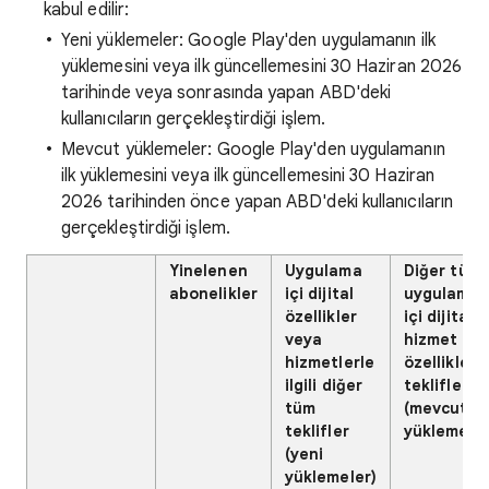
kabul edilir:
Yeni yüklemeler: Google Play'den uygulamanın ilk
yüklemesini veya ilk güncellemesini 30 Haziran 2026
tarihinde veya sonrasında yapan ABD'deki
kullanıcıların gerçekleştirdiği işlem.
Mevcut yüklemeler: Google Play'den uygulamanın
ilk yüklemesini veya ilk güncellemesini 30 Haziran
2026 tarihinden önce yapan ABD'deki kullanıcıların
gerçekleştirdiği işlem.
Yinelenen
Uygulama
Diğer tüm
abonelikler
içi dijital
uygulama
özellikler
içi dijital
veya
hizmet
hizmetlerle
özellikleri
ilgili diğer
teklifleri
tüm
(mevcut
teklifler
yüklemeler
(yeni
yüklemeler)