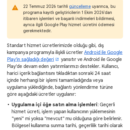
22 Temmuz 2026 tarihli
güncelleme
uyarınca, bu
programa kayıtlı geliştiricilerin 1 Ekim 2026'dan
itibaren işlemleri ve başarılı indirmeleri bildirmesi,
ayrıca ilgili Google Play hizmet ücretini ödemesi
gerekmektedir.
Standart hizmet ücretlerimizde olduğu gibi, dış
kampanya programıyla ilişkili ücretler
Android ile Google
Play'in sağladığı değeri
yansıtır ve Android ile Google
Play'de devam eden yatırımlarımızı destekler. Kullanıcı,
harici içerik bağlantısını tıkladıktan sonraki 24 saat
içinde herhangi bir işlemi tamamladığında veya
uygulama yüklediğinde, bağlantı yönlendirme türüne
göre aşağıdaki ücretler uygulanır:
Uygulama içi öğe satın alma işlemleri
: Geçerli
hizmet ücreti, işlem yapan kullanıcının yüklemesinin
"yeni" mi yoksa "mevcut" mu olduğuna göre belirlenir.
Bölgesel kullanıma sunma tarihi, geçerlilik tarihi olarak