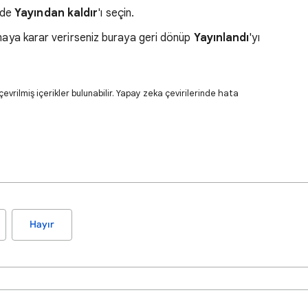
nde
Yayından kaldır
'ı seçin.
nmaya karar verirseniz buraya geri dönüp
Yayınlandı
'yı
evrilmiş içerikler bulunabilir. Yapay zeka çevirilerinde hata
Hayır