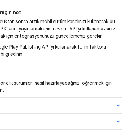
rı
için not
duktan sonra artık mobil sürüm kanalınızı kullanarak bu
K'larını yayınlamak için mevcut API'yi kullanamazsınız.
nmak için entegrasyonunuzu güncellemeniz gerekir.
le Play Publishing API'yi kullanarak form faktörü
ilgi edinin.
önelik sürümleri nasıl hazırlayacağınızı öğrenmek için
n.