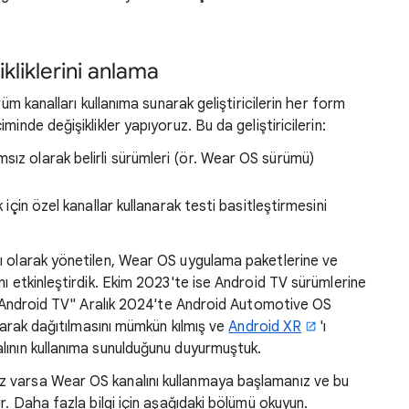
kliklerini anlama
rüm kanalları kullanıma sunarak geliştiricilerin her form
inde değişiklikler yapıyoruz. Bu da geliştiricilerin:
ız olarak belirli sürümleri (ör. Wear OS sürümü)
 için özel kanallar kullanarak testi basitleştirmesini
ı olarak yönetilen, Wear OS uygulama paketlerine ve
ı etkinleştirdik. Ekim 2023'te ise Android TV sürümlerine
a "Android TV" Aralık 2024'te Android Automotive OS
ılarak dağıtılmasını mümkün kılmış ve
Android XR
'ı
lının kullanıma sunulduğunu duyurmuştuk.
 varsa Wear OS kanalını kullanmaya başlamanız ve bu
r. Daha fazla bilgi için aşağıdaki bölümü okuyun.