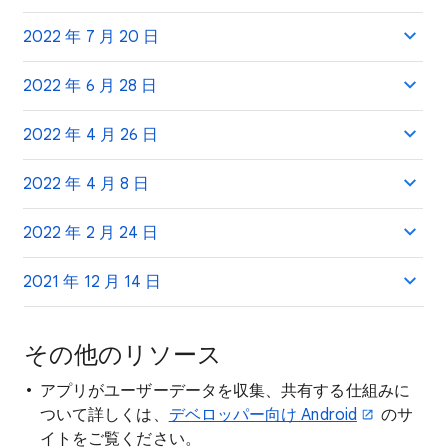
2022 年 7 月 20 日
2022 年 6 月 28 日
2022 年 4 月 26 日
2022 年 4 月 8 日
2022 年 2 月 24 日
2021 年 12 月 14 日
その他のリソース
アプリがユーザーデータを収集、共有する仕組みに
ついて詳しくは、
デベロッパー向け Android
のサ
イトをご覧ください。