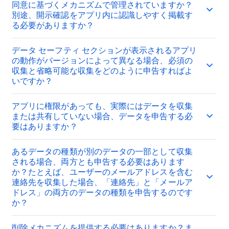
同意に基づくメカニズムで管理されていますか？
別途、開示確認をアプリ内に認識しやすく掲載す
る必要がありますか？
データ セーフティ セクションが表示されるアプリ
の動作がバージョンによって異なる場合、必須の
収集と省略可能な収集をどのように申告すればよ
いですか？
アプリに権限があっても、実際にはデータを収集
または共有していない場合、データを申告する必
要はありますか？
あるデータの種類が別のデータの一部として収集
される場合、両方とも申告する必要はあります
か？たとえば、ユーザーのメールアドレスを含む
連絡先を収集した場合、「連絡先」と「メールア
ドレス」の両方のデータの種類を申告するのです
か？
削除メカニズムを提供する必要はありますか？ま