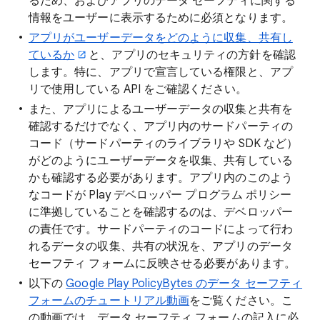
るため、およびアプリのデータ セーフティに関する
情報をユーザーに表示するために必須となります。
アプリがユーザーデータをどのように収集、共有し
ているか
と、アプリのセキュリティの方針を確認
します。特に、アプリで宣言している権限と、アプ
リで使用している API をご確認ください。
また、アプリによるユーザーデータの収集と共有を
確認するだけでなく、アプリ内のサードパーティの
コード（サードパーティのライブラリや SDK など）
がどのようにユーザーデータを収集、共有している
かも確認する必要があります。アプリ内のこのよう
なコードが Play デベロッパー プログラム ポリシー
に準拠していることを確認するのは、デベロッパー
の責任です。サードパーティのコードによって行わ
れるデータの収集、共有の状況を、アプリのデータ
セーフティ フォームに反映させる必要があります。
以下の
Google Play PolicyBytes のデータ セーフティ
フォームのチュートリアル動画
をご覧ください。こ
の動画では、データ セーフティ フォームの記入に必