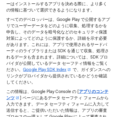
ーはインストールするアプリを決める際に、より多く
の情報に基づいて選択できるようになります。
すべてのデベロッパーは、Google Play で公開するアプ
リでユーザーデータをどのように収集、処理するかを
申告し、そのデータを暗号化などのセキュリティ保護
対策によってどのように保護するか、詳細を示す必要
があります。これには、アプリで使用されるサードパ
ーティのライブラリまたは SDK を通じて収集、処理さ
れるデータも含まれます。詳細については、SDK プロ
バイダが公開しているデータ セーフティ情報をご覧く
ださい。
Google Play SDK Index
で、ガイダンスへの
リンクがプロバイダから提供されているかどうか確認
してください。
この情報は、Google Play Console の [
アプリのコンテ
ンツ
] ページにあるデータ セーフティ フォームから
入力できます。データ セーフティ フォームに入力して
送信すると、ご提供いただいた情報は、アプリの審査
プロセスの一環として Google Play によって審査され