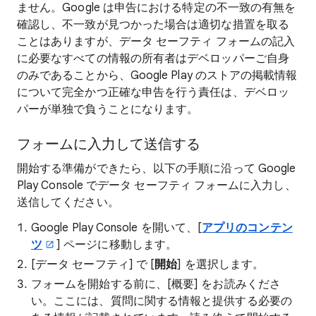
ません。Google は申告における特定の不一致の有無を
確認し、不一致が見つかった場合は適切な措置を取る
ことはありますが、データ セーフティ フォームの記入
に必要なすべての情報の所有者はデベロッパーご自身
のみであることから、Google Play のストアの掲載情報
について完全かつ正確な申告を行う責任は、デベロッ
パーが単独で負うことになります。
フォームに入力して送信する
開始する準備ができたら、以下の手順に沿って Google
Play Console でデータ セーフティ フォームに入力し、
送信してください。
Google Play Console を開いて、[
アプリのコンテン
ツ
] ページに移動します。
[データ セーフティ] で [
開始
] を選択します。
フォームを開始する前に、[概要] をお読みくださ
い。ここには、質問に関する情報と提供する必要の