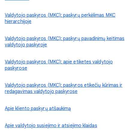
Valdytojo paskyros (MKC): paskyrų perkėlimas MKC
hierarchijoje
Valdytojo paskyros (MKC): paskyrų pavadinimų keitimas
valdytojo paskyroje
Valdytojo paskyros (MKC): apie etiketes valdytojo
paskyrose
Valdytojo paskyros (MKC): paskyros etikečių kūrimas ir
redagavimas valdytojo paskyrose
Apie kliento paskyrų atšaukimą
Apie valdytojo susiejimo ir atsiejimo klaidas