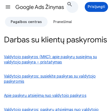
Google Ads Žinynas
Prisijungti
Pagalbos centras
Pranešimai
Darbas su klientų paskyromis
Valdytojo paskyros (MKC): apie paskyrų susiejimą su
valdytojo paskyra – pristatymas
Valdytojo paskyros: susiekite paskyras su valdytojo
paskyromis
Apie paskyrų atsiejimą nuo valdytojo paskyros
Valdytojo paskyros: paskyrų atsiejimas nuo valdytojo