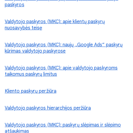
paskyros
Valdytojo paskyros (MKC): apie klientų paskyrų
nuosavybės teisę
Valdytojo paskyros (MKC): naujų „Google Ads“ paskyrų
kūrimas valdytojo paskyrose
Valdytojo paskyros (MKC): apie valdytojo paskyroms
taikomus paskyrų limitus
Kliento paskyrų peržiūra
Valdytojo paskyros hierarchijos peržiūra
Valdytojo paskyros (MKC): paskyrų slėpimas ir slėpimo
atšaukimas