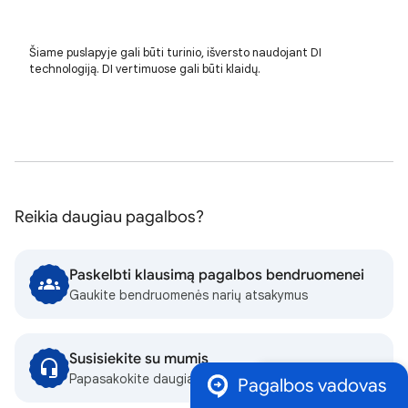
Šiame puslapyje gali būti turinio, išversto naudojant DI
technologiją. DI vertimuose gali būti klaidų.
Reikia daugiau pagalbos?
Paskelbti klausimą pagalbos bendruomenei
Gaukite bendruomenės narių atsakymus
Susisiekite su mumis
Papasakokite daugiau ir mes jums padėsime
Pagalbos vadovas