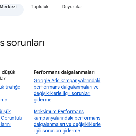
 Merkezi
Topluluk
Duyurular
 sorunları
a düşük
Performans dalgalanmaları
lar
Google Ads kampanyalarındaki
k trafiğe
performans dalgalanmaları ve
değişikliklerle ilgili sorunları
ltme
giderme
düşük
Maksimum Performans
 Görüntülü
kampanyalarındaki performans
arını
dalgalanmaları ve değişikliklerle
ilgili sorunları giderme