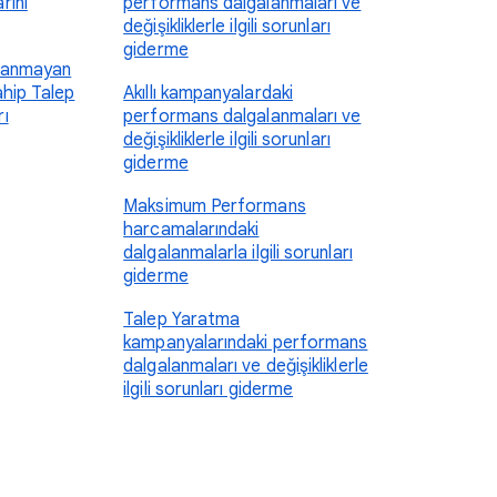
rını
performans dalgalanmaları ve
değişikliklerle ilgili sorunları
giderme
nlanmayan
ahip Talep
Akıllı kampanyalardaki
ı
performans dalgalanmaları ve
değişikliklerle ilgili sorunları
giderme
Maksimum Performans
harcamalarındaki
dalgalanmalarla ilgili sorunları
giderme
Talep Yaratma
kampanyalarındaki performans
dalgalanmaları ve değişikliklerle
ilgili sorunları giderme