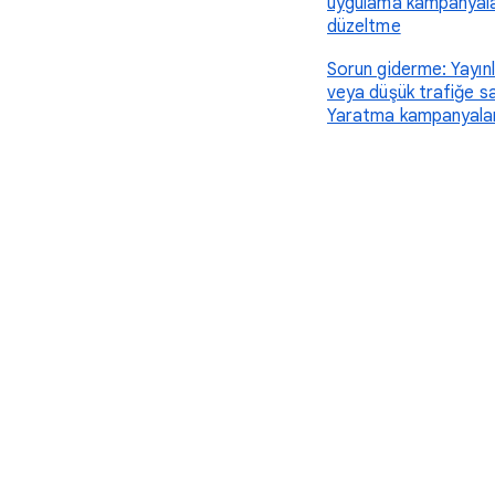
uygulama kampanyala
düzeltme
Sorun giderme: Yayı
veya düşük trafiğe s
Yaratma kampanyalar