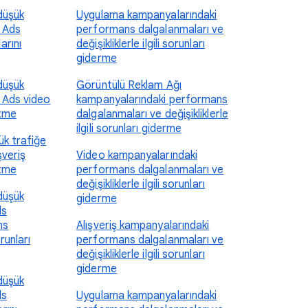
düşük
Uygulama kampanyalarındaki
 Ads
performans dalgalanmaları ve
arını
değişikliklerle ilgili sorunları
giderme
düşük
Görüntülü Reklam Ağı
 Ads video
kampanyalarındaki performans
ltme
dalgalanmaları ve değişikliklerle
ilgili sorunları giderme
k trafiğe
şveriş
Video kampanyalarındaki
ltme
performans dalgalanmaları ve
değişikliklerle ilgili sorunları
düşük
giderme
ds
ns
Alışveriş kampanyalarındaki
runları
performans dalgalanmaları ve
değişikliklerle ilgili sorunları
giderme
düşük
ds
Uygulama kampanyalarındaki