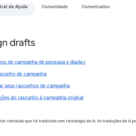
ral de Ajuda
Comunidade
Comunicados
n drafts
hos de campanha de pesquisa e display
ascunho de campanha
tar seus rascunhos de campanha
ações do rascunho à campanha original
ter conteúdo que foi traduzido com tecnologia de IA. As traduções de IA p