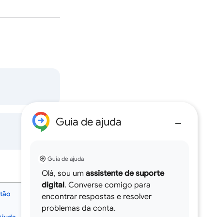
Guia de ajuda
Guia de ajuda
Olá, sou um
assistente de suporte
digital
. Converse comigo para
stão
encontrar respostas e resolver
português (Brasil)‎
problemas da conta.