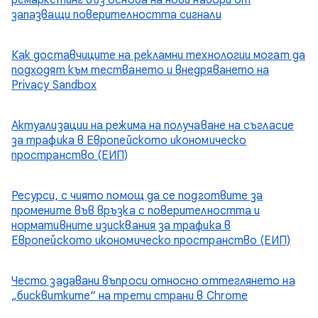
ремаркетинг въз основа на нови набори от
запазващи поверителността сигнали
Как доставчиците на рекламни технологии могат да
подходят към тестването и внедряването на
Privacy Sandbox
Актуализации на режима на получаване на съгласие
за трафика в Европейското икономическо
пространство (ЕИП)
Ресурси, с чиято помощ да се подготвите за
промените във връзка с поверителността и
нормативните изисквания за трафика в
Европейското икономическо пространство (ЕИП)
Често задавани въпроси относно оттеглянето на
„бисквитките“ на трети страни в Chrome