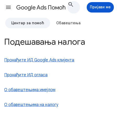
Google Ads Помоћ
Пријави ме
Центар за помоћ
Обавештења
Подешавања налога
Пронађите ИД Google Ads клијента
Пронађите ИД огласа
О обавештењима имејлом
О обавештењима на налогу