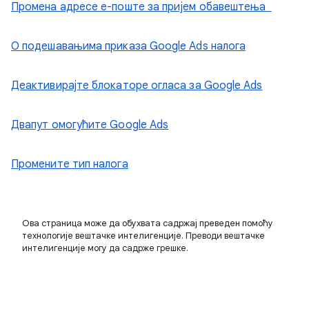
Промена адресе е-поште за пријем обавештењa
О подешавањима приказа Google Ads налога
Деактивирајте блокаторе огласа за Google Ads
Двапут омогућите Google Ads
Промените тип налога
Ова страница може да обухвата садржај преведен помоћу
технологије вештачке интелигенције. Преводи вештачке
интелигенције могу да садрже грешке.