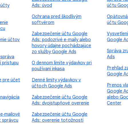
 účty
Ads: úvod
účtu Goog
Ochrana pred škodlivým
Opätovná 
enie
softvérom
účtu Goog
vcu
Zabezpečenie účtu Google
Vysvetlen
enie účtov
Ads: podozrivé e‑maily alebo
Google Ad
hovory údajne pochádzajúce
Správa zr
zo služby Google Ads
 správa
Ads
í prístupu
O dennom limite výdavkov pri
Prehľad z
používaní inkasa
Google A
e pre účet
Denné limity výdavkov v
Prenos vl
účtoch Google Ads
Google Ad
navigácia
Zabezpečenie účtu Google
alebo Go
Ads: dvojstupňové overenie
Center
 e‑mailové
Zabezpečenie účtu Google
t správcu
Ads: overenie totožnosti