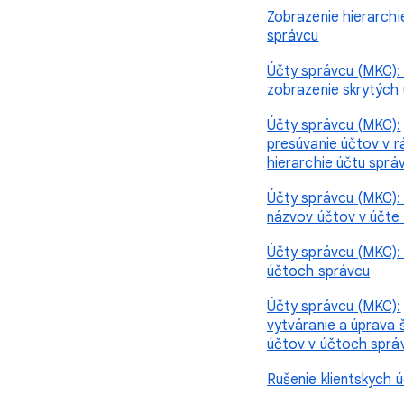
Zobrazenie hierarchi
správcu
Účty správcu (MKC): 
zobrazenie skrytých
Účty správcu (MKC):
presúvanie účtov v r
hierarchie účtu sprá
Účty správcu (MKC)
názvov účtov v účte
Účty správcu (MKC): 
účtoch správcu
Účty správcu (MKC):
vytváranie a úprava 
účtov v účtoch sprá
Rušenie klientskych 