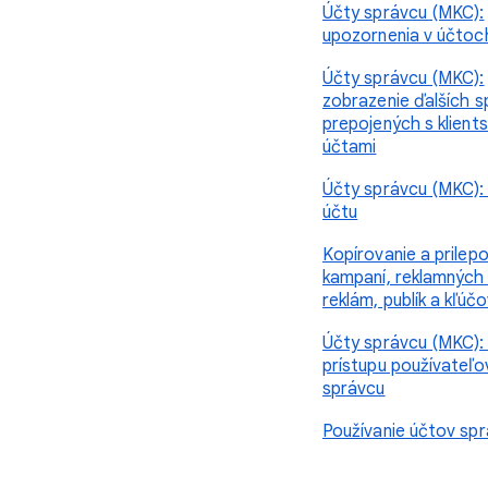
Účty správcu (MKC):
upozornenia v účtoc
Účty správcu (MKC):
zobrazenie ďalších 
prepojených s klient
účtami
Účty správcu (MKC)
účtu
Kopírovanie a prilep
kampaní, reklamných 
reklám, publík a kľúč
Účty správcu (MKC):
prístupu používateľo
správcu
Používanie účtov sp