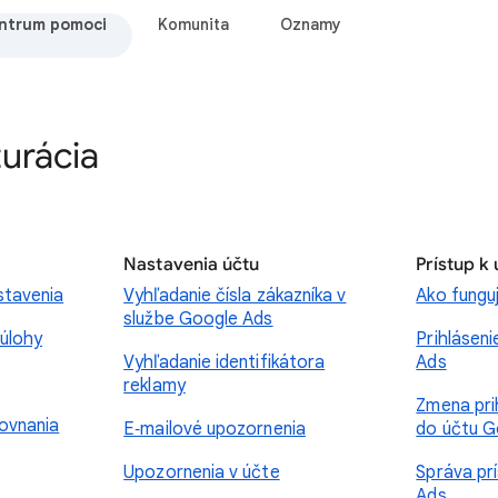
ntrum pomoci
Komunita
Oznamy
turácia
Nastavenia účtu
Prístup k
stavenia
Vyhľadanie čísla zákazníka v
Ako fungu
službe Google Ads
úlohy
Prihlásen
Vyhľadanie identifikátora
Ads
reklamy
Zmena pri
rovnania
E‑mailové upozornenia
do účtu G
Upozornenia v účte
Správa pr
Ads