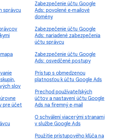
Zabezpečenie účtu Google
h správcu
Ads: povolené e‑mailové
domény
správcov
Zabezpečenie účtu Google
skymi
Ads: nariadené zabezpečenia
účtu správcu
: mapa
Zabezpečenie účtu Google
Ads: osvedčené postupy
ovanie
Prístup s obmedzenou
skupín,
platnosťou k účtu Google Ads
ových slov
Prechod používateľských
 úrovne
účtov a nastavení účtu Google
v pre účet
Ads na firemný e‑mail
O schválení viacerými stranami
rávcu
v službe Google Ads
Použitie prístupového kľúča na