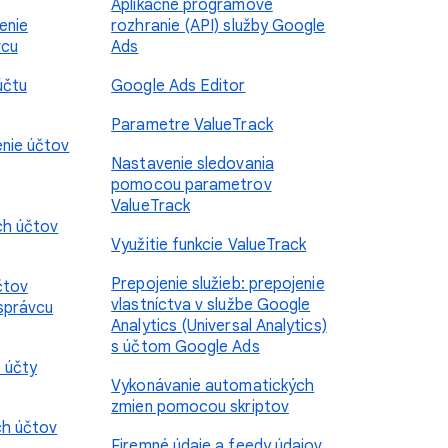
Aplikačné programové
enie
rozhranie (API) služby Google
vcu
Ads
účtu
Google Ads Editor
Parametre ValueTrack
enie účtov
Nastavenie sledovania
pomocou parametrov
ValueTrack
ych účtov
Využitie funkcie ValueTrack
Prepojenie služieb: prepojenie
čtov
vlastníctva v službe Google
správcu
Analytics (Universal Analytics)
s účtom Google Ads
 účty
Vykonávanie automatických
zmien pomocou skriptov
ch účtov
Firemné údaje a feedy údajov