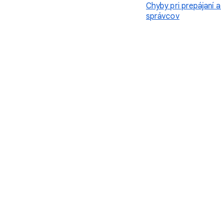
Chyby pri prepájaní a
správcov