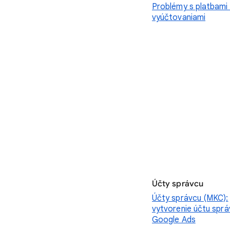
Problémy s platbami
vyúčtovaniami
Účty správcu
Účty správcu (MKC):
vytvorenie účtu spr
Google Ads