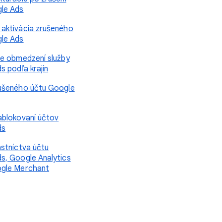
le Ads
aktivácia zrušeného
le Ads
ie obmedzení služby
s podľa krajín
ušeného účtu Google
ablokovaní účtov
ds
astníctva účtu
s, Google Analytics
ogle Merchant