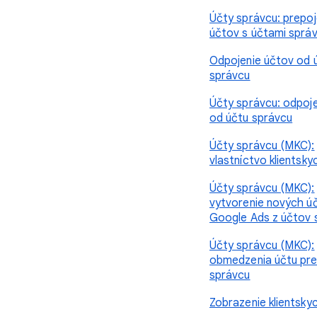
Účty správcu: prepoj
účtov s účtami sprá
Odpojenie účtov od 
správcu
Účty správcu: odpoj
od účtu správcu
Účty správcu (MKC):
vlastníctvo klientsk
Účty správcu (MKC):
vytvorenie nových ú
Google Ads z účtov 
Účty správcu (MKC):
obmedzenia účtu pre
správcu
Zobrazenie klientsky