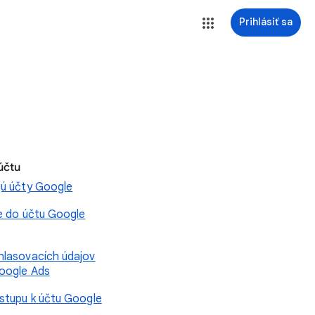
Prihlásiť sa
 účtu
jú účty Google
ie do účtu Google
hlasovacích údajov
oogle Ads
ístupu k účtu Google