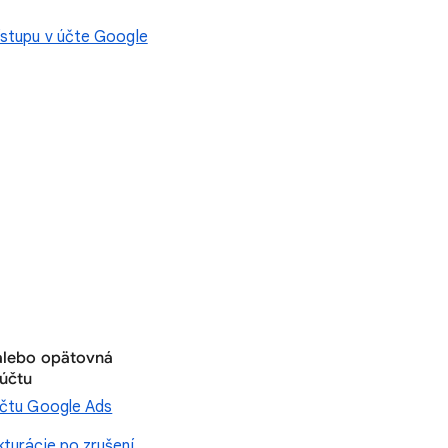
ístupu v účte Google
alebo opätovná
 účtu
účtu Google Ads
kturácie po zrušení