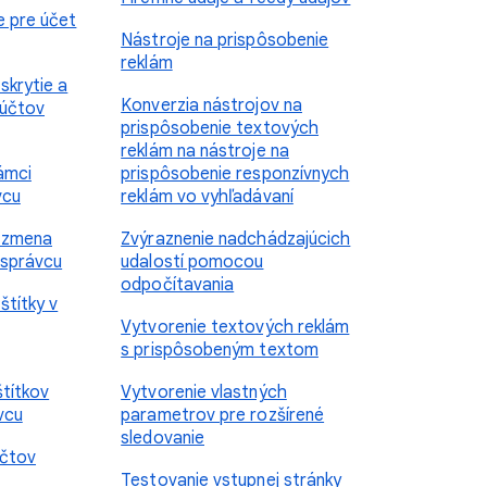
e pre účet
Nástroje na prispôsobenie
reklám
skrytie a
Konverzia nástrojov na
 účtov
prispôsobenie textových
reklám na nástroje na
ámci
prispôsobenie responzívnych
vcu
reklám vo vyhľadávaní
: zmena
Zvýraznenie nadchádzajúcich
 správcu
udalostí pomocou
odpočítavania
štítky v
Vytvorenie textových reklám
s prispôsobeným textom
štítkov
Vytvorenie vlastných
vcu
parametrov pre rozšírené
sledovanie
účtov
Testovanie vstupnej stránky