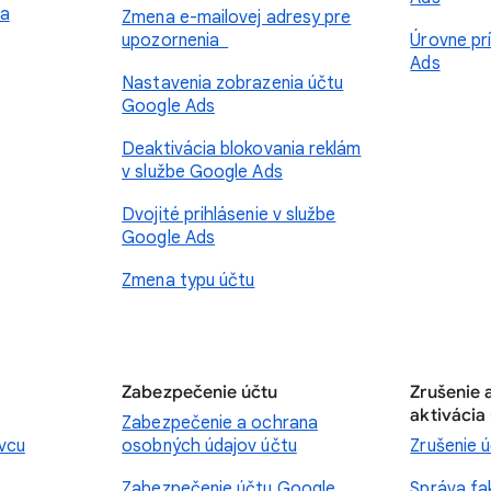
 a
Zmena e-mailovej adresy pre
upozornenia
Úrovne pr
Ads
Nastavenia zobrazenia účtu
Google Ads
Deaktivácia blokovania reklám
v službe Google Ads
Dvojité prihlásenie v službe
Google Ads
Zmena typu účtu
Zabezpečenie účtu
Zrušenie 
aktivácia
Zabezpečenie a ochrana
ávcu
osobných údajov účtu
Zrušenie 
Zabezpečenie účtu Google
Správa fa