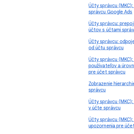
Účty správcu (MKC):
správcu Google Ads
Účty správcu: prepoj
účtov s účtami sprá
Účty správcu: odpoj
od účtu správcu
Účty správcu (MKC):
používateľov a úrovn
pre účet správcu
Zobrazenie hierarchi
správcu
Účty správcu (MKC): 
v účte správcu
Účty správcu (MKC):
upozornenia pre úče