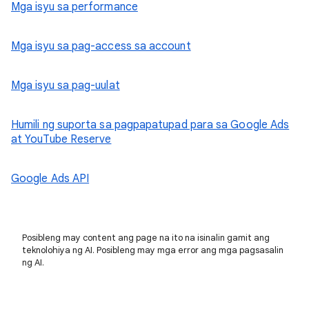
Mga isyu sa performance
Mga isyu sa pag-access sa account
Mga isyu sa pag-uulat
Humili ng suporta sa pagpapatupad para sa Google Ads
at YouTube Reserve
Google Ads API
Posibleng may content ang page na ito na isinalin gamit ang
teknolohiya ng AI. Posibleng may mga error ang mga pagsasalin
ng AI.