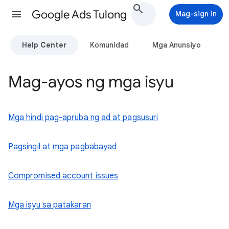
Google Ads Tulong
Mag-sign in
Help Center
Komunidad
Mga Anunsiyo
Mag-ayos ng mga isyu
Mga hindi pag-apruba ng ad at pagsusuri
Pagsingil at mga pagbabayad
Compromised account issues
Mga isyu sa patakaran