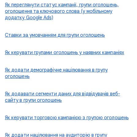
Як переглянути статус кампанії, групи оголошень,
оголошення та ключового слова (у мобільному
додатку Google Ads)
Ставки за умовчанням для групи оголошень
Як керувати групами оголошень у наявних кампаніях
Як додати демографічне націлювання в групу
оголошень
Як додавати сегменти даних для відвідувачів веб-
сайту в групи оголошень
Як керувати торговою кампанією з групою оголошень
Як додати націлювання на аудиторію в групу