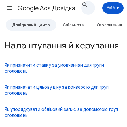
Google Ads Довідка
Увійти
Довідковий центр
Спільнота
Оголошення
Налаштування й керування
Як призначити ставку за умовчанням для групи
оголошень
Як призначати цільову ціну за конверсію для груп
оголошень
Як упорядкувати обліковий запис за допомогою груп
оголошень