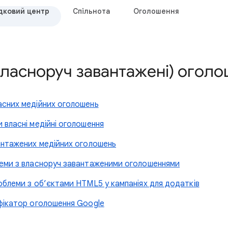
дковий центр
Спільнота
Оголошення
власноруч завантажені) огол
асних медійних оголошень
 власні медійні оголошення
антажених медійних оголошень
леми з власноруч завантаженими оголошеннями
облеми з об’єктами HTML5 у кампаніях для додатків
фікатор оголошення Google