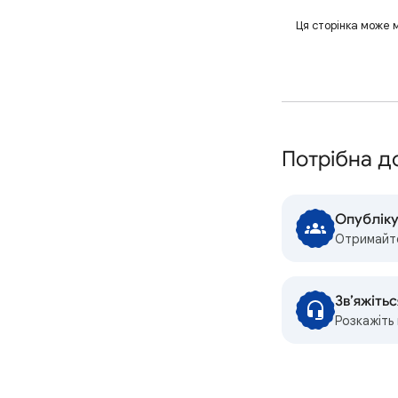
Ця сторінка може 
Потрібна д
Опубліку
Отримайте
Зв’яжітьс
Розкажіть