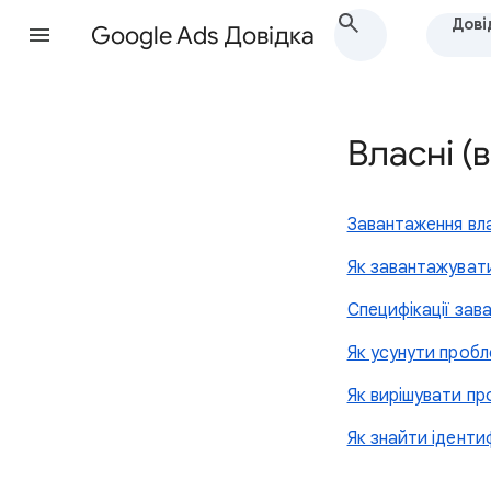
Дові
Google Ads Довідка
Власні (
Завантаження вл
Як завантажувати
Специфікації зав
Як усунути проб
Як вирішувати пр
Як знайти іденти