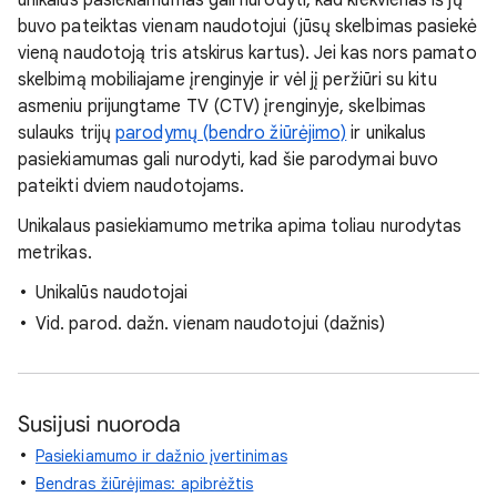
unikalus pasiekiamumas gali nurodyti, kad kiekvienas iš jų
buvo pateiktas vienam naudotojui (jūsų skelbimas pasiekė
vieną naudotoją tris atskirus kartus). Jei kas nors pamato
skelbimą mobiliajame įrenginyje ir vėl jį peržiūri su kitu
asmeniu prijungtame TV (CTV) įrenginyje, skelbimas
sulauks trijų
parodymų (bendro žiūrėjimo)
ir unikalus
pasiekiamumas gali nurodyti, kad šie parodymai buvo
pateikti dviem naudotojams.
Unikalaus pasiekiamumo metrika apima toliau nurodytas
metrikas.
Unikalūs naudotojai
Vid. parod. dažn. vienam naudotojui (dažnis)
Susijusi nuoroda
Pasiekiamumo ir dažnio įvertinimas
Bendras žiūrėjimas: apibrėžtis