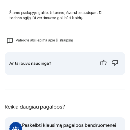
Šiame puslapyje gali būti turinio, išversto naudojant DI
technologiją. DI vertimuose gali būti klaidų.
Pateikite atsiliepimą apie šį straipsnį
Ar tai buvo naudinga?
Reikia daugiau pagalbos?
Paskelbti klausimą pagalbos bendruomenei