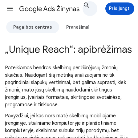
Google Ads Žinynas
Prisijungti
Pagalbos centras
Pranešimai
„Unique Reach“: apibrėžimas
Pateikiamas bendras skelbimą peržiūrėjusių žmonių
skaičius. Naudojant šią metriką analizuojami ne tik
pagrindiniai slapukų vertinimai, bet galima suprasti, kiek
žmonių mato jūsų skelbimą naudodami skirtingus
įrenginius, įvairiais formatais, skirtingose svetainėse,
programose ir tinkluose.
Pavyzdžiui, jei kas nors matė skelbimą mobiliajame
įrenginyje, staliniame kompiuteryje ir planšetiniame
kompiuteryje, skelbimas sulauks trijų parodymų, bet