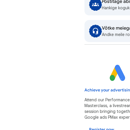
Postitage a
Hankige koguko
Võtke meieg
Andke meile ro
Achieve your advertisin
Attend our Performanc
Masterclass, a livestre
session bringing togeth
Google ads PMax exper
Register now