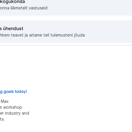
bikogukonda
nna liikmetelt vastuseid
a ühendust
hkem teavet ja aitame teil tulemusteni jõuda
g goals today!
e Max
am workshop
er industry and
ts.