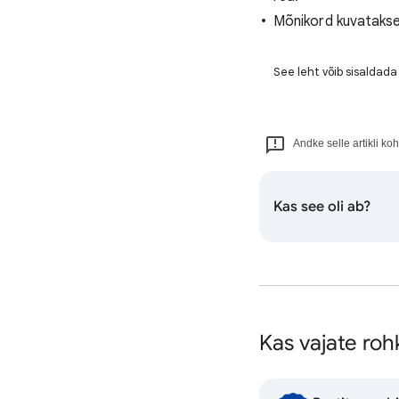
Mõnikord kuvatakse 
See leht võib sisaldada 
Andke selle artikli koh
Kas see oli ab?
Kas vajate ro