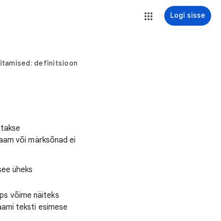
Logi sisse
itamised: definitsioon
atakse
laam või märksõnad ei
 see üheks
aps võime näiteks
laami teksti esimese