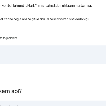
kontol lühend „Näit.”, mis tähistab reklaami näitamisi.
AI-tehnoloogia abil tõlgitud sisu. AI tõlked võivad sisaldada vigu.
ta tagasisidet
hkem abi?