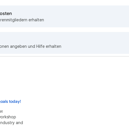
posten
renmitgliedern erhalten
ionen angeben und Hilfe erhalten
oals today!
ax
 workshop
industry and