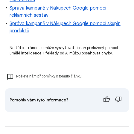
Správa kampaně v Nákupech Google pomocí
reklamních sestav
Správa kampaně v Nákupech Google pomocí skupin
produktů
Na této stránce se může vyskytovat obsah přeložený pomocí
umělé inteligence. Překlady od AI můžou obsahovat chyby.
Pošlete nám připomínky k tomuto článku
Pomohly vám tyto informace?