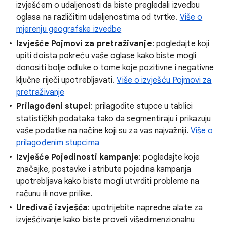
izvješćem o udaljenosti da biste pregledali izvedbu
oglasa na različitim udaljenostima od tvrtke.
Više o
mjerenju geografske izvedbe
Izvješće Pojmovi za pretraživanje
: pogledajte koji
upiti doista pokreću vaše oglase kako biste mogli
donositi bolje odluke o tome koje pozitivne i negativne
ključne riječi upotrebljavati.
Više o izvješću Pojmovi za
pretraživanje
Prilagođeni stupci
: prilagodite stupce u tablici
statističkih podataka tako da segmentiraju i prikazuju
vaše podatke na načine koji su za vas najvažniji.
Više o
prilagođenim stupcima
Izvješće Pojedinosti kampanje
: pogledajte koje
značajke, postavke i atribute pojedina kampanja
upotrebljava kako biste mogli utvrditi probleme na
računu ili nove prilike.
Uređivač izvješća
: upotrijebite napredne alate za
izvješćivanje kako biste proveli višedimenzionalnu