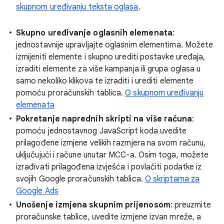
skupnom uređivanju teksta oglasa
.
Skupno uređivanje oglasnih elemenata
:
jednostavnije upravljajte oglasnim elementima. Možete
izmijeniti elemente i skupno urediti postavke uređaja,
izraditi elemente za više kampanja ili grupa oglasa u
samo nekoliko klikova te izraditi i urediti elemente
pomoću proračunskih tablica.
O skupnom uređivanju
elemenata
Pokretanje naprednih skripti na više računa
:
pomoću jednostavnog JavaScript koda uvedite
prilagođene izmjene velikih razmjera na svom računu,
uključujući i račune unutar MCC-a. Osim toga, možete
izrađivati prilagođena izvješća i povlačiti podatke iz
svojih Google proračunskih tablica.
O skriptama za
Google Ads
Unošenje izmjena skupnim prijenosom
: preuzmite
proračunske tablice, uvedite izmjene izvan mreže, a