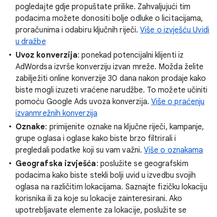
pogledajte gdje propuštate prilike. Zahvaljujući tim
podacima možete donositi bolje odluke o licitacijama,
proračunima i odabiru ključnih riječi.
Više o izvješću Uvidi
u dražbe
Uvoz konverzija
: ponekad potencijalni klijenti iz
AdWordsa izvrše konverziju izvan mreže. Možda želite
zabilježiti online konverzije 30 dana nakon prodaje kako
biste mogli izuzeti vraćene narudžbe. To možete učiniti
pomoću Google Ads uvoza konverzija.
Više o praćenju
izvanmrežnih konverzija
Oznake
: primijenite oznake na ključne riječi, kampanje,
grupe oglasa i oglase kako biste brzo filtrirali i
pregledali podatke koji su vam važni.
Više o oznakama
Geografska izvješća
: poslužite se geografskim
podacima kako biste stekli bolji uvid u izvedbu svojih
oglasa na različitim lokacijama. Saznajte fizičku lokaciju
korisnika ili za koje su lokacije zainteresirani. Ako
upotrebljavate elemente za lokacije, poslužite se