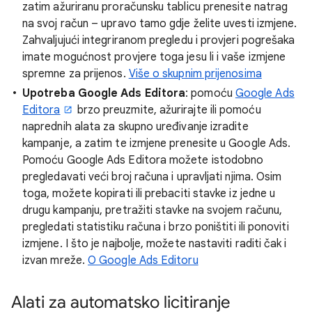
zatim ažuriranu proračunsku tablicu prenesite natrag
na svoj račun – upravo tamo gdje želite uvesti izmjene.
Zahvaljujući integriranom pregledu i provjeri pogrešaka
imate mogućnost provjere toga jesu li i vaše izmjene
spremne za prijenos.
Više o skupnim prijenosima
Upotreba Google Ads Editora
: pomoću
Google Ads
Editora
brzo preuzmite, ažurirajte ili pomoću
naprednih alata za skupno uređivanje izradite
kampanje, a zatim te izmjene prenesite u Google Ads.
Pomoću Google Ads Editora možete istodobno
pregledavati veći broj računa i upravljati njima. Osim
toga, možete kopirati ili prebaciti stavke iz jedne u
drugu kampanju, pretražiti stavke na svojem računu,
pregledati statistiku računa i brzo poništiti ili ponoviti
izmjene. I što je najbolje, možete nastaviti raditi čak i
izvan mreže.
O Google Ads Editoru
Alati za automatsko licitiranje