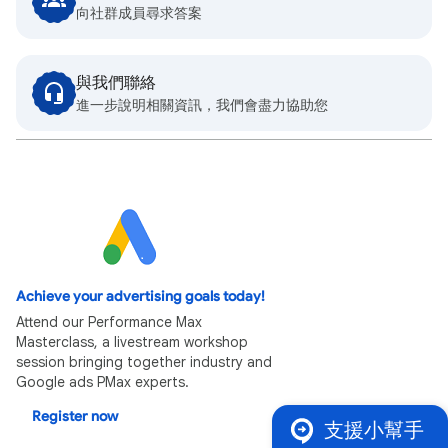
向社群成員尋求答案
與我們聯絡
進一步說明相關資訊，我們會盡力協助您
Achieve your advertising goals today!
Attend our Performance Max
Masterclass, a livestream workshop
session bringing together industry and
Google ads PMax experts.
Register now
支援小幫手