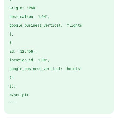
origin: 'PAR'
destination: 'LON',
google_business_vertical: 'flights'
},
{
id: '123456',
location_id: 'LON',
google_business_vertical: 'hotels'
}]
});
</script>
```