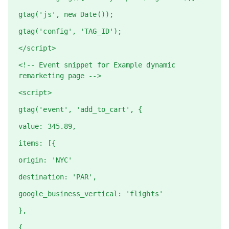
gtag('js', new Date());
gtag('config', 'TAG_ID');
</script>
<!-- Event snippet for Example dynamic
remarketing page -->
<script>
gtag('event', 'add_to_cart', {
value: 345.89,
items: [{
origin: 'NYC'
destination: 'PAR',
google_business_vertical: 'flights'
},
{