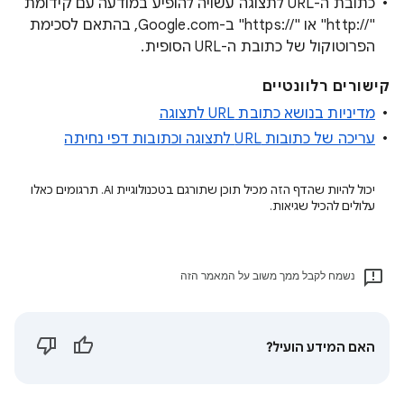
כתובת ה-URL לתצוגה עשויה להופיע במודעה עם קידומת
"http://‎" או "https://‎" ב-Google.com, בהתאם לסכימת
הפרוטוקול של כתובת ה-URL הסופית.
קישורים רלוונטיים
מדיניות בנושא כתובת URL לתצוגה
עריכה של כתובות URL לתצוגה וכתובות דפי נחיתה
יכול להיות שהדף הזה מכיל תוכן שתורגם בטכנולוגיית AI. תרגומים כאלו
עלולים להכיל שגיאות.
נשמח לקבל ממך משוב על המאמר הזה
האם המידע הועיל?