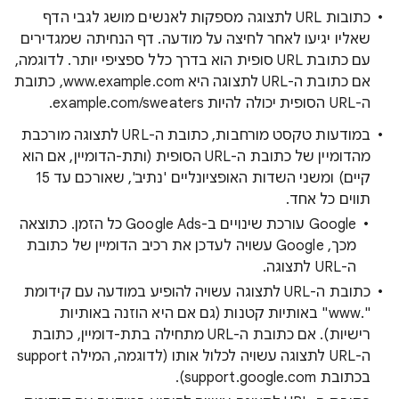
כתובות URL לתצוגה מספקות לאנשים מושג לגבי הדף
שאליו יגיעו לאחר לחיצה על מודעה. דף הנחיתה שמגדירים
עם כתובת URL סופית הוא בדרך כלל ספציפי יותר. לדוגמה,
אם כתובת ה-URL לתצוגה היא www.example.com, כתובת
ה-URL הסופית יכולה להיות example.com/sweaters.
במודעות טקסט מורחבות, כתובת ה-URL לתצוגה מורכבת
מהדומיין של כתובת ה-URL הסופית (ותת-הדומיין, אם הוא
קיים) ומשני השדות האופציונליים 'נתיב', שאורכם עד 15
תווים כל אחד.
Google עורכת שינויים ב-Google Ads כל הזמן. כתוצאה
מכך, Google עשויה לעדכן את רכיב הדומיין של כתובת
ה-URL לתצוגה.
כתובת ה-URL לתצוגה עשויה להופיע במודעה עם קידומת
"‎.‏‎‏www" באותיות קטנות (גם אם היא הוזנה באותיות
רישיות). אם כתובת ה-URL מתחילה בתת-דומיין, כתובת
ה-URL לתצוגה עשויה לכלול אותו (לדוגמה, המילה support
בכתובת support.google.com‏).