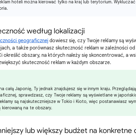
klam hoteli można kierować tylko na kraj lub terytorium. Wyklucza
oria.
czność według lokalizacji
czności geograficznej
dowiesz się, czy Twoje reklamy są wyś
cjach, a także porównasz skuteczność reklam w zależności od l
 określić obszary, na których należy się skoncentrować, a w
 zwiększyć skuteczność reklam w każdym obszarze.
na całą Japonię, Ty jednak znajdujesz się w innym kraju. Przeglądaj
ficznej, sprawdzasz, czy Twoje reklamy są wyświetlane w japoński
eklamy są najskuteczniejsze w Tokio i Kioto, więc postanawiasz wy
 kierowaną na te obszary.
niejszy lub większy budżet na konkretne 