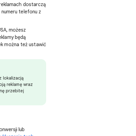
w reklamach dostarczą
i numeru telefonu z
 USA, możesz
reklamy będą
ek można też ustawić
 lokalizacją
oją reklamę wraz
nę przebitej
onwersji lub