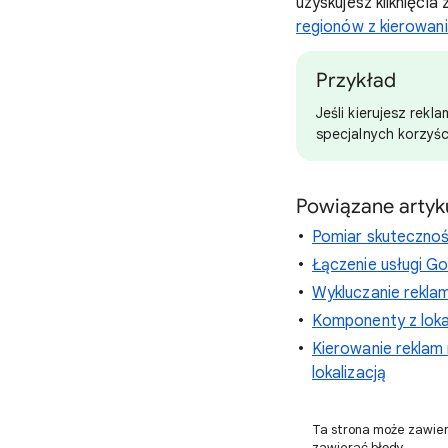
uzyskujesz kliknięci
regionów z kierowan
Przykład
Jeśli kierujesz rekl
specjalnych korzyśc
Powiązane artyk
Pomiar skutecznoś
Łączenie usługi G
Wykluczanie reklam
Komponenty z loka
Kierowanie reklam 
lokalizacją
Ta strona może zawier
zawierać błędy.