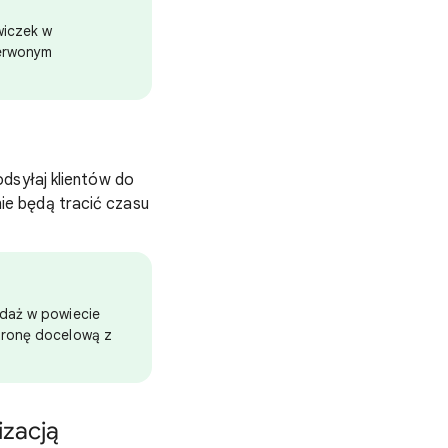
wiczek w
zerwonym
dsyłaj klientów do
ie będą tracić czasu
edaż w powiecie
stronę docelową z
izacją