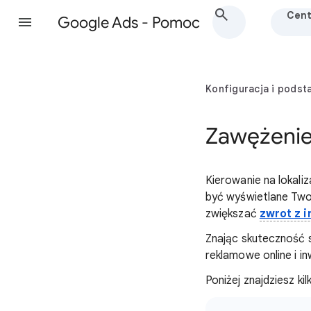
Cent
Google Ads - Pomoc
Konfiguracja i podst
Zawężenie 
Kierowanie na lokal
być wyświetlane Twoj
zwiększać
zwrot z i
Znając skuteczność 
reklamowe online i i
Poniżej znajdziesz k