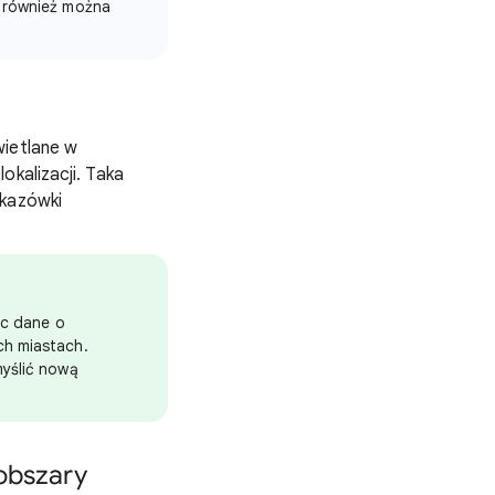
ć również można
wietlane w
okalizacji. Taka
skazówki
ąc dane o
ch miastach.
myślić nową
obszary