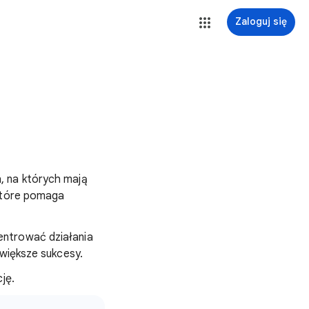
Zaloguj się
, na których mają
 które pomaga
entrować działania
jwiększe sukcesy.
ję.