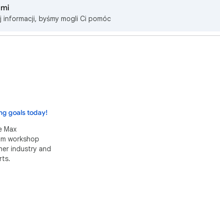
ami
j informacji, byśmy mogli Ci pomóc
ng goals today!
e Max
eam workshop
her industry and
ts.