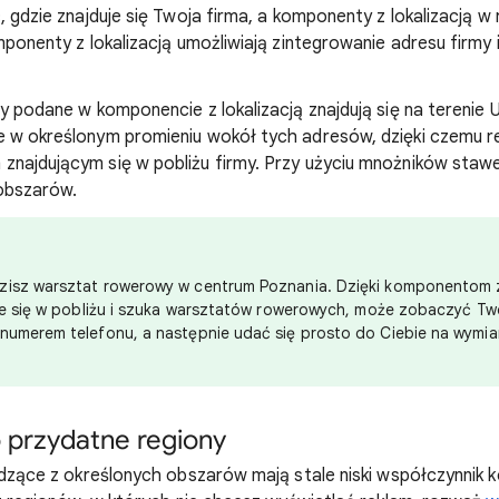
ć, gdzie znajduje się Twoja firma, a komponenty z lokalizacją 
mponenty z lokalizacją umożliwiają zintegrowanie adresu firmy 
sy podane w komponencie z lokalizacją znajdują się na terenie
e w określonym promieniu wokół tych adresów, dzięki czemu 
znajdującym się w pobliżu firmy. Przy użyciu mnożników staw
 obszarów.
zisz warsztat rowerowy w centrum Poznania. Dzięki komponentom z
uje się w pobliżu i szuka warsztatów rowerowych, może zobaczyć Tw
numerem telefonu, a następnie udać się prosto do Ciebie na wymia
 przydatne regiony
hodzące z określonych obszarów mają stale niski współczynnik k