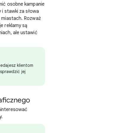
omić osobne kampanie
 i stawki za słowa
h miastach. Rozważ
je reklamy są
iach, ale ustawić
rzedajesz klientom
sprawdzić jej
aficznego
zainteresować
y.