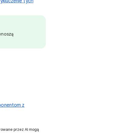
ykluczenie tych
rzynoszą
mponentom z
erowane przez AI mogą