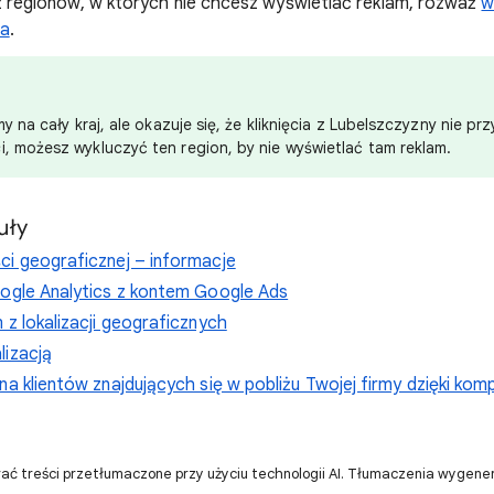
a z regionów, w których nie chcesz wyświetlać reklam, rozważ
w
ia
.
amy na cały kraj, ale okazuje się, że kliknięcia z Lubelszczyzny nie p
i, możesz wykluczyć ten region, by nie wyświetlać tam reklam.
uły
ci geograficznej – informacje
oogle Analytics z kontem Google Ads
 z lokalizacji geograficznych
lizacją
na klientów znajdujących się w pobliżu Twojej firmy dzięki ko
ać treści przetłumaczone przy użyciu technologii AI. Tłumaczenia wygen