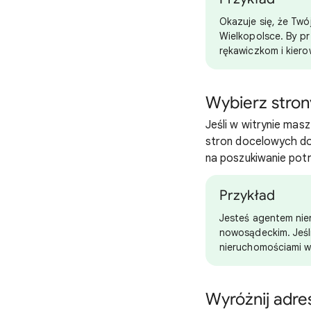
Okazuje się, że Twó
Wielkopolsce. By p
rękawiczkom i kier
Wybierz stron
Jeśli w witrynie mas
stron docelowych do
na poszukiwanie potr
Przykład
Jesteś agentem nier
nowosądeckim. Jeśl
nieruchomościami w
Wyróżnij adre