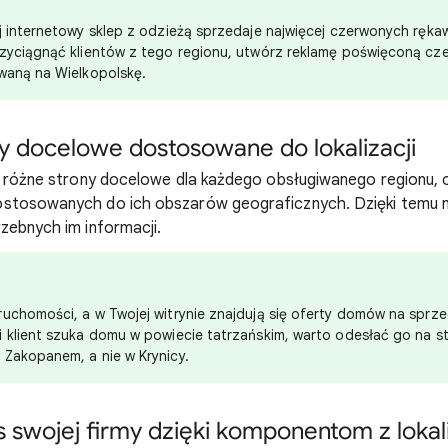
j internetowy sklep z odzieżą sprzedaje najwięcej czerwonych ręka
rzyciągnąć klientów z tego regionu, utwórz reklamę poświęconą c
owaną na Wielkopolskę.
y docelowe dostosowane do lokalizacji
z różne strony docelowe dla każdego obsługiwanego regionu, o
stosowanych do ich obszarów geograficznych. Dzięki temu n
zebnych im informacji.
uchomości, a w Twojej witrynie znajdują się oferty domów na sprz
i klient szuka domu w powiecie tatrzańskim, warto odesłać go na 
 Zakopanem, a nie w Krynicy.
s swojej firmy dzięki komponentom z lokal