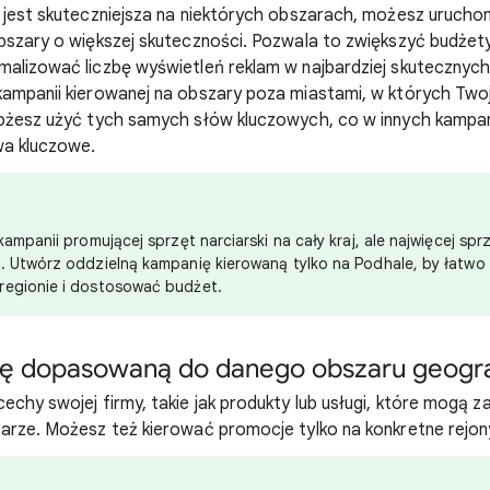
a jest skuteczniejsza na niektórych obszarach, możesz uruch
bszary o większej skuteczności. Pozwala to zwiększyć budżety
malizować liczbę wyświetleń reklam w najbardziej skutecznyc
kampanii kierowanej na obszary poza miastami, w których Two
Możesz użyć tych samych słów kluczowych, co w innych kampan
wa kluczowe.
kampanii promującej sprzęt narciarski na cały kraj, ale najwięcej sp
. Utwórz oddzielną kampanię kierowaną tylko na Podhale, by łatwo 
regionie i dostosować budżet.
mę dopasowaną do danego obszaru geogr
echy swojej firmy, takie jak produkty lub usługi, które mogą 
arze. Możesz też kierować promocje tylko na konkretne rejon