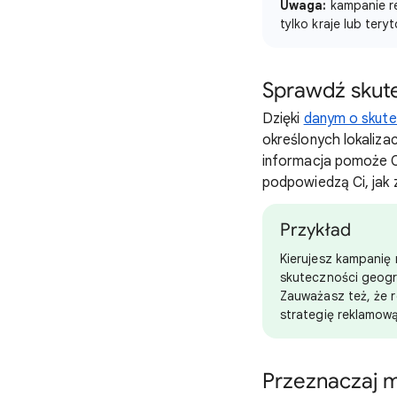
Uwaga:
kampanie re
tylko kraje lub teryt
Sprawdź skute
Dzięki
danym o skute
określonych lokaliza
informacja pomoże Ci
podpowiedzą Ci, jak
Przykład
Kierujesz kampanię 
skuteczności geogra
Zauważasz też, że r
strategię reklamową
Przeznaczaj m