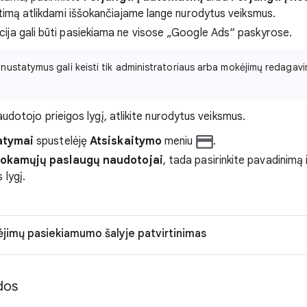
itimą atlikdami iššokančiajame lange nurodytus veiksmus.
cija gali būti pasiekiama ne visose „Google Ads“ paskyrose.
 nustatymus gali keisti tik administratoriaus arba mokėjimų redagavi
naudotojo prieigos lygį, atlikite nurodytus veiksmus.
atymai
spustelėję
Atsiskaitymo
meniu
.
okamųjų paslaugų naudotojai
, tada pasirinkite pavadinimą 
 lygį.
jimų pasiekiamumo šalyje patvirtinimas
dos