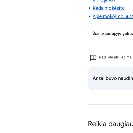
Mokėjimas
Kada mokėsite
Apie mokėjimo nu
Šiame puslapyje gali būt
Pateikite atsiliepimą 
Ar tai buvo naudi
Reikia daugia