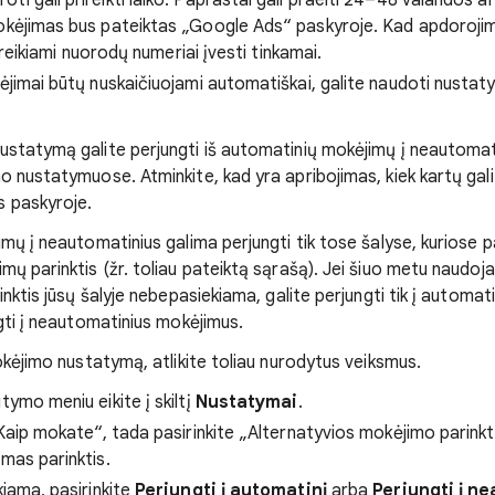
i gali prireikti laiko. Paprastai gali praeiti 24–48 valandos ar
okėjimas bus pateiktas „Google Ads“ paskyroje. Kad apdorojim
si reikiami nuorodų numeriai įvesti tinkamai.
kėjimai būtų nuskaičiuojami automatiškai, galite naudoti nusta
statymą galite perjungti iš automatinių mokėjimų į neautomatin
 nustatymuose. Atminkite, kad yra apribojimas, kiek kartų gali
 paskyroje.
mų į neautomatinius galima perjungti tik tose šalyse, kuriose 
mų parinktis (žr. toliau pateiktą sąrašą). Jei šiuo metu naudo
inktis jūsų šalyje nebepasiekiama, galite perjungti tik į automat
gti į neautomatinius mokėjimus.
okėjimo nustatymą, atlikite toliau nurodytus veiksmus.
tymo meniu eikite į skiltį
Nustatymai
.
 „Kaip mokate“, tada pasirinkite „Alternatyvios mokėjimo parinkt
amas parinktis.
kiama, pasirinkite
Perjungti į automatinį
arba
Perjungti į n