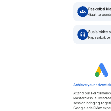
Paskelbti k
Gaukite bend
Susisiekite 
Papasakokite 
Achieve your advertisi
Attend our Performanc
Masterclass, a livestr
session bringing toget
Google ads PMax exper