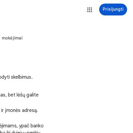
Prisijungti
 mokėjimai
dyti skelbimus.
as, bet lėšų galite
ą ir įmonės adresą.
kėjimams, ypač banko