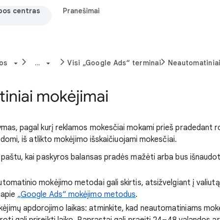
bos centras
Pranešimai
os
...
Visi „Google Ads“ terminai
Neautomatiniai
iniai mokėjimai
mas, pagal kurį reklamos mokesčiai mokami prieš pradedant ro
odomi, iš atlikto mokėjimo išskaičiuojami mokesčiai.
. paštu, kai paskyros balansas pradės mažėti arba bus išnaudot
tomatinio mokėjimo metodai gali skirtis, atsižvelgiant į valiut
 apie
„Google Ads“ mokėjimo metodus
.
ėjimų apdorojimo laikas: atminkite, kad neautomatiniams mo