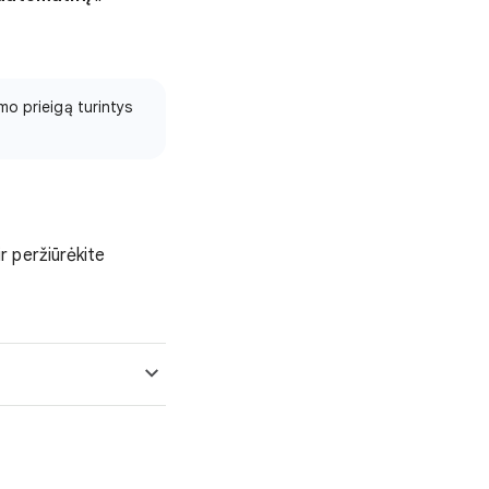
mo prieigą turintys
ir peržiūrėkite