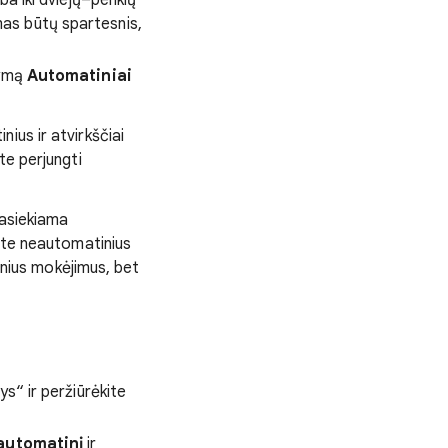
ba iki dviejų–penkių
as būtų spartesnis,
tymą
Automatiniai
ius ir atvirkščiai
te perjungti
pasiekiama
jate neautomatinius
inius mokėjimus, bet
ys“ ir peržiūrėkite
eautomatinį
ir