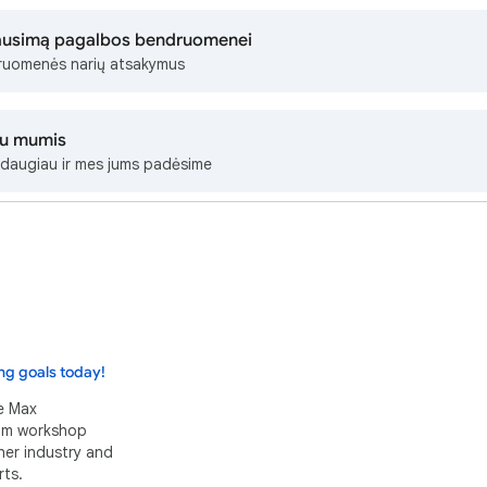
lausimą pagalbos bendruomenei
ruomenės narių atsakymus
su mumis
daugiau ir mes jums padėsime
ng goals today!
e Max
eam workshop
her industry and
ts.