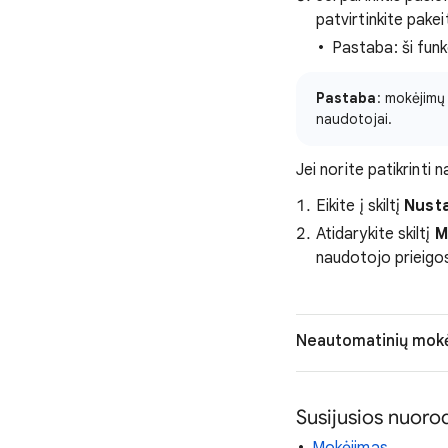
patvirtinkite pake
Pastaba: ši funk
Pastaba
: mokėjimų
naudotojai.
Jei norite patikrinti 
Eikite į skiltį
Nust
Atidarykite skiltį
M
naudotojo prieigos
Neautomatinių mokė
Susijusios nuoro