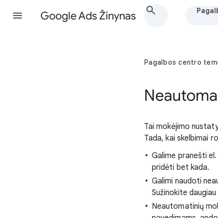
Pagal
Google Ads Žinynas
Pagalbos centro tem
Neautomat
Tai mokėjimo nustaty
Tada, kai skelbimai r
Galime pranešti el
pridėti bet kada.
Galimi naudoti neau
Sužinokite daugiau
Neautomatinių mok