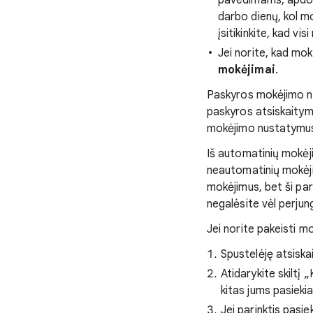
pavedimams, apdorot
darbo dienų, kol m
įsitikinkite, kad vi
Jei norite, kad mo
mokėjimai
.
Paskyros mokėjimo nu
paskyros atsiskaitymo
mokėjimo nustatymus
Iš automatinių mokėji
neautomatinių mokėji
mokėjimus, bet ši par
negalėsite vėl perjun
Jei norite pakeisti m
Spustelėję atsiskai
Atidarykite skiltį
kitas jums pasieki
Jei parinktis pasie