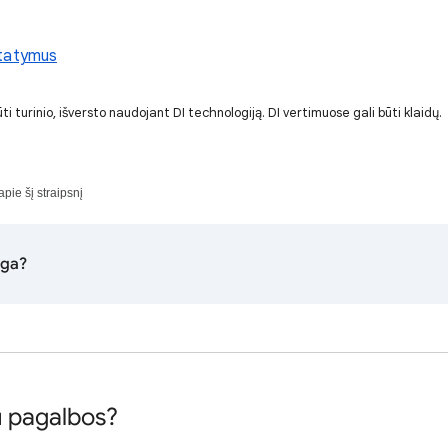
statymus
i turinio, išversto naudojant DI technologiją. DI vertimuose gali būti klaidų.
apie šį straipsnį
nga?
u pagalbos?