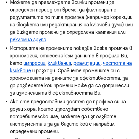
Можете да преглеждате всички промени за
определен период от време, да филтрирате
резултатите по типа промяна (например корекции
на бюджета или редактирания на ключови думи) или
да виждате промени за определена кампания или
рекламна група
.
Историята на промените показва всяка промяна в
хронология, отнесена към данните в профила Ви,
като
импресии
,
кликвания
,
реализации
,
честота на
кликване
и разходи. Сравнете промените си с
хронологията на данните за ефективността, за
да разберете кои промени може да са допринесли
за измененията в ефективността Ви.
Ако сте предоставили достъп до профила си на
други хора, които използват собствено
потребителско име, можете да използвате
инструмента и за да видите кой е направил
определени промени.