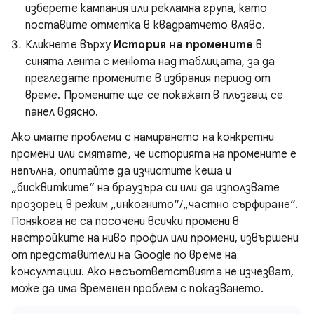
изберете кампания или рекламна група, като
поставите отметка в квадратчето вляво.
Кликнете върху
История на промените
в
синята лента с менюта над таблицата, за да
прегледате промените в избрания период от
време. Промените ще се покажат в плъзгащ се
панел вдясно.
Ако имате проблеми с намирането на конкретни
промени или смятате, че историята на промените е
непълна, опитайте да изчистите кеша и
„бисквитките“ на браузъра си или да използвате
прозорец в режим „инкогнито“/„частно сърфиране“.
Понякога не са посочени всички промени в
настройките на ниво профил или промени, извършени
от представители на Google по време на
консултации. Ако несъответствията не изчезват,
може да има временен проблем с показването.