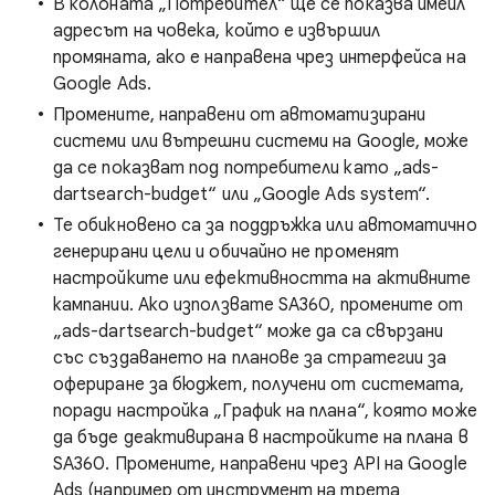
В колоната „Потребител“ ще се показва имейл
адресът на човека, който е извършил
промяната, ако е направена чрез интерфейса на
Google Ads.
Промените, направени от автоматизирани
системи или вътрешни системи на Google, може
да се показват под потребители като „ads-
dartsearch-budget“ или „Google Ads system“.
Те обикновено са за поддръжка или автоматично
генерирани цели и обичайно не променят
настройките или ефективността на активните
кампании. Ако използвате SA360, промените от
„ads-dartsearch-budget“ може да са свързани
със създаването на планове за стратегии за
офериране за бюджет, получени от системата,
поради настройка „График на плана“, която може
да бъде деактивирана в настройките на плана в
SA360. Промените, направени чрез API на Google
Ads (например от инструмент на трета