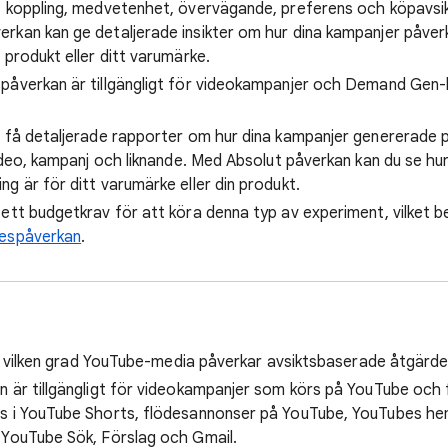
, koppling, medvetenhet, övervägande, preferens och köpavsi
rkan kan ge detaljerade insikter om hur dina kampanjer påver
 produkt eller ditt varumärke.
spåverkan är tillgängligt för videokampanjer och Demand Gen
ill få detaljerade rapporter om hur dina kampanjer genererade 
ideo, kampanj och liknande. Med Absolut påverkan kan du se hur
g är för ditt varumärke eller din produkt.
s ett budgetkrav för att köra denna typ av experiment, vilket be
kespåverkan
.
a i vilken grad YouTube-media påverkar avsiktsbaserade åtgärde
n är tillgängligt för videokampanjer som körs på YouTube oc
s i YouTube Shorts, flödesannonser på YouTube, YouTubes hem
 YouTube Sök, Förslag och Gmail.