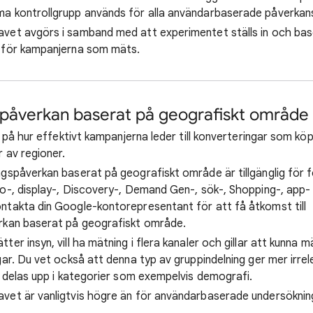
a kontrollgrupp används för alla användarbaserade påverkan
avet avgörs i samband med att experimentet ställs in och bas
 för kampanjerna som mäts.
påverkan baserat på geografiskt område
da på hur effektivt kampanjerna leder till konverteringar som k
 av regioner.
ngspåverkan baserat på geografiskt område är tillgänglig för f
eo-, display-, Discovery-, Demand Gen-, sök-, Shopping-, app
takta din Google-kontorepresentant för att få åtkomst till
rkan baserat på geografiskt område.
tter insyn, vill ha mätning i flera kanaler och gillar att kunna
gar. Du vet också att denna typ av gruppindelning ger mer irre
n delas upp i kategorier som exempelvis demografi.
avet är vanligtvis högre än för användarbaserade undersöknin