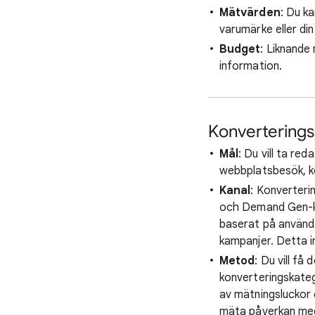
Mätvärden
: Du k
varumärke eller di
Budget
: Liknande
information.
Konvertering
Mål
: Du vill ta re
webbplatsbesök, k
Kanal
: Konverteri
och Demand Gen-ka
baserat på använd
kampanjer. Detta i
Metod
: Du vill f
konverteringskateg
av mätningsluckor e
mäta påverkan med 