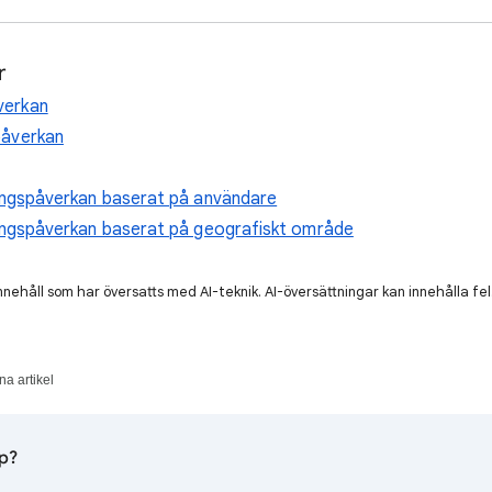
r
verkan
påverkan
ringspåverkan baserat på användare
ringspåverkan baserat på geografiskt område
nnehåll som har översatts med AI-teknik. AI-översättningar kan innehålla fel
a artikel
lp?