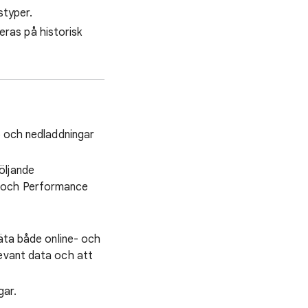
styper.
eras på historisk
öp och nedladdningar
öljande
- och Performance
 mäta både online- och
levant data och att
gar.