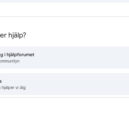
r hjälp?
gg i hjälpforumet
communityn
s
 hjälper vi dig