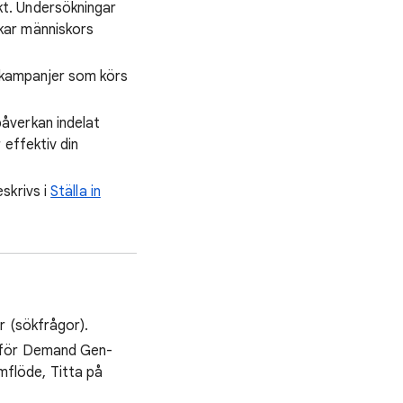
kt. Undersökningar
kar människors
-kampanjer som körs
påverkan indelat
 effektiv din
skrivs i
Ställa in
r (sökfrågor).
h för Demand Gen-
flöde, Titta på