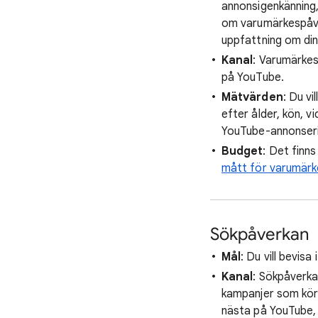
annonsigenkänning
om varumärkespåve
uppfattning om din
Kanal
: Varumärke
på YouTube.
Mätvärden
: Du v
efter ålder, kön, v
YouTube-annonserin
Budget
: Det finn
mått för varumär
Sökpåverkan
Mål
: Du vill bevis
Kanal
: Sökpåverka
kampanjer som kör
nästa på YouTube,