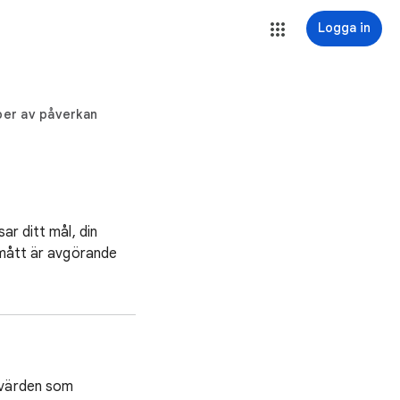
Logga in
per av påverkan
ar ditt mål, din
smått är avgörande
ätvärden som