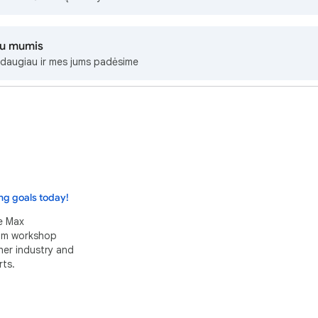
su mumis
daugiau ir mes jums padėsime
ng goals today!
e Max
eam workshop
her industry and
ts.