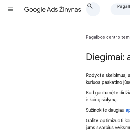
Pagal
Google Ads Žinynas
Pagalbos centro tem
Diegimai: 
Rodykite skelbimus, 
kuriuos paskatino jūsų
Kad gautumėte didžia
ir kainų siūlymą.
Sužinokite daugiau
ap
Galite optimizuoti ka
jums svarbius veiksmu