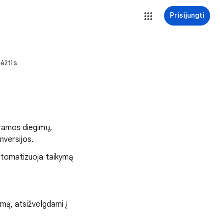
Prisijungti
ėžtis
gramos diegimų,
nversijos.
automatizuoja taikymą
mą, atsižvelgdami į