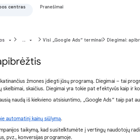
bos centras
Pranešimai
os
...
Visi „Google Ads“ terminai
Diegimai: apibr
apibrėžtis
skatinančius žmones įdiegti jūsų programą. Diegimai – tai pro
 skelbimai, skaičius. Diegimai yra tokie pat efektyvūs kaip ir ko
usią naudą iš kiekvieno atsisiuntimo, „Google Ads“ taip pat 
ie automatinį kainų siūlymą
.
mpanijos taikymą, kad susitelktumėte į vertingų naudotojų radi
s, pvz., konversijas programoje.