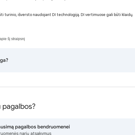
i turinio, išversto naudojant DI technologiją. DI vertimuose gali būti klaidų.
apie šį straipsnį
nga?
u pagalbos?
lausimą pagalbos bendruomenei
ruomenės narių atsakymus