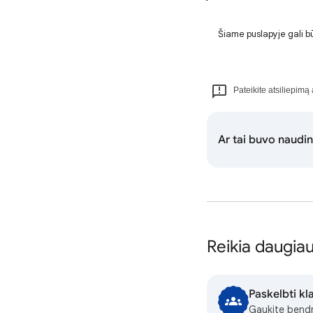
Šiame puslapyje gali būt
Pateikite atsiliepimą 
Ar tai buvo naudi
Reikia daugia
Paskelbti k
Gaukite bend