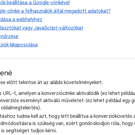
iók beállítása a Google-címkével
gle-címke a felhasználók által megadott adatokat?
adása a webhelyhez
lasztókat vagy JavaScript-változókat
lenőrzése
rziók kikapcsolása
dené
se előtt tekintse át az alábbi követelményeket:
s URL-t, amelyen a konverziócímke aktiválódik (ez lehet példáu
 konverziós eseményt aktiváló műveletet (ez lehet például egy
 oldalmegtekintés).
áshoz tudnia kell azt, hogy lett beállítva a konverziókövetés
dmódosításra is szükség van, ezért gondoskodjon róla, hogy 
is segítséget tudjon kérni.