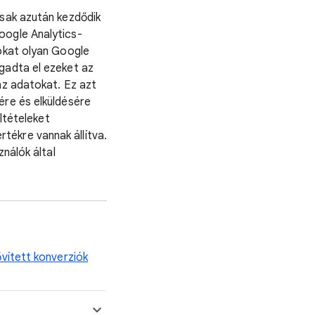
csak azután kezdődik
oogle Analytics-
tokat olyan Google
gadta el ezeket az
az adatokat. Ez azt
ére és elküldésére
eltételeket
tékre vannak állítva.
ználók által
ővített konverziók