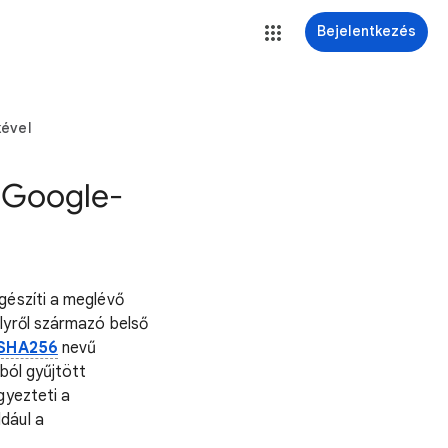
Bejelentkezés
kével
a Google-
gészíti a meglévő
lyről származó belső
SHA256
nevű
ból gyűjtött
gyezteti a
dául a