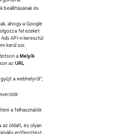
m
gombra.
k beállításának és
-nak, ahogy a Google
olgozza fel ezeket
 Ads API-n keresztül
em kerül sor.
tintson a
Melyik
tson az
URL
gyűjt a webhelyről”,
onverziók
teni a felhasználók
a az oldalt, és olyan
nimális erőfeszítést