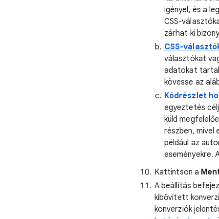
igényel, és a l
CSS-választóka
zárhat ki bizo
CSS-választó
választókat vag
adatokat tarta
kövesse az alá
Kódrészlet h
egyeztetés célj
küld megfelelőe
részben, mivel 
például az aut
eseményekre. A
Kattintson a
Men
A beállítás befej
kibővített konverz
konverziók jelent