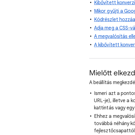
Kibővített konverz
Mikor gyűjti a Goo
Kódrészlet hozzá
Adja meg a CSS-vá
A megvalósítás el
A kibővített konve
Mielőtt elkez
A beállítás megkezdé
Ismeri azt a ponto
URL-je), illetve a
kattintás vagy egy
Ehhez a megvalósít
továbbá néhány kó
fejlesztőcsapattól 