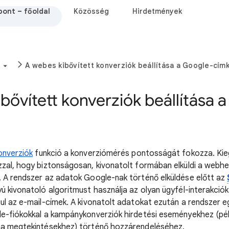
ont – főoldal
Közösség
Hirdetmények
A webes kibővített konverziók beállítása a Google-cím
bővített konverziók beállítása 
onverziók
funkció a konverziómérés pontosságát fokozza. Kie
zal, hogy biztonságosan, kivonatolt formában elküldi a webhe
 A rendszer az adatok Google-nak történő elküldése előtt az
ú kivonatoló algoritmust használja az olyan ügyfél-interakciók
ul az e-mail-címek. A kivonatolt adatokat ezután a rendszer e
e-fiókokkal a kampánykonverziók hirdetési eseményekhez (pél
 a megtekintésekhez) történő hozzárendeléséhez.