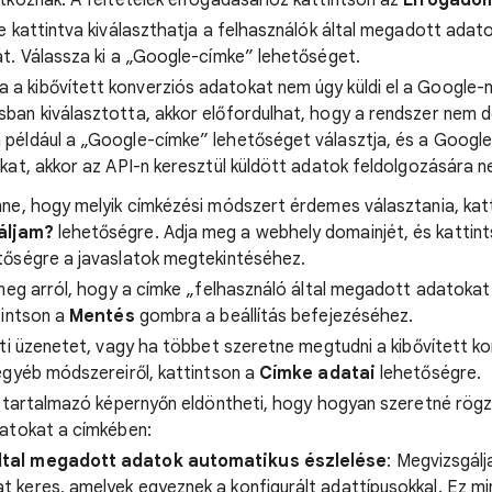
tkoznak. A feltételek elfogadásához kattintson az
Elfogado
 kattintva kiválaszthatja a felhasználók által megadott adato
t. Válassza ki a „Google-címke” lehetőséget.
Ha a kibővített konverziós adatokat nem úgy küldi el a Google
sban kiválasztotta, akkor előfordulhat, hogy a rendszer nem d
 például a „Google-címke” lehetőséget választja, és a Google
okat, akkor az API-n keresztül küldött adatok feldolgozására n
ne, hogy melyik címkézési módszert érdemes választania, kat
áljam?
lehetőségre. Adja meg a webhely domainjét, és kattin
tőségre a javaslatok megtekintéséhez.
meg arról, hogy a címke „felhasználó által megadott adatokat 
tintson a
Mentés
gombra a beállítás befejezéséhez.
nti üzenetet, vagy ha többet szeretne megtudni a kibővített k
egyéb módszereiről, kattintson a
Címke adatai
lehetőségre.
t tartalmazó képernyőn eldöntheti, hogy hogyan szeretné rögzí
atokat a címkében:
ltal megadott adatok automatikus észlelése
: Megvizsgálj
t keres, amelyek egyeznek a konfigurált adattípusokkal. Ez mi