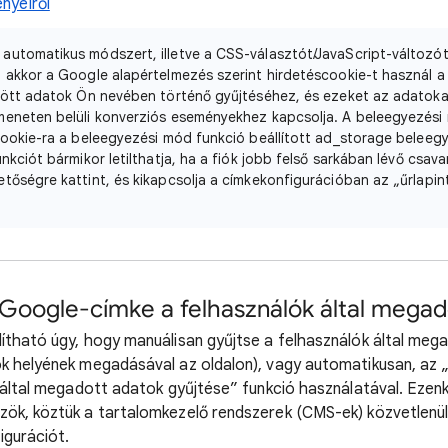
nyeiről
z automatikus módszert, illetve a CSS-választót/JavaScript-változó
 akkor a Google alapértelmezés szerint hirdetéscookie-t használ a 
jtött adatok Ön nevében történő gyűjtéséhez, és ezeket az adatok
meneten belüli konverziós eseményekhez kapcsolja. A beleegyezési
cookie-ra a beleegyezési mód funkció beállított ad_storage beleegy
nkciót bármikor letilthatja, ha a fiók jobb felső sarkában lévő csava
tőségre kattint, és kikapcsolja a címkekonfigurációban az „űrlapin
a Google-címke a felhasználók által megad
ítható úgy, hogy manuálisan gyűjtse a felhasználók által meg
ok helyének megadásával az oldalon), vagy automatikusan, az
k által megadott adatok gyűjtése” funkció használatával. Ezenk
ök, köztük a tartalomkezelő rendszerek (CMS-ek) közvetlenül
figurációt.