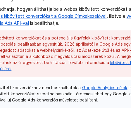
udhatja, hogyan állíthatja be a webes kibővített konverziókat 
s kibővített konverziókat a Google Címkekezelővel
, illetve a
we
e Ads API-val
is beállíthatja.
bővített konverziókat és a potenciális ügyfelek kibővített konverzi
apcsolási beállításban egyesítjük. 2026 áprilisától a Google Ads egy
megadott adatokat a webhelycímkéktől, az Adatkezelőtől és az API-
ell választania a különböző megvalósítási módszerek közül. A megl
ülnek az új egyesített beállításba. További információ a
kibővített
téséről
.
bővített konverziókhoz nem használhatók a
Google Analytics-célok
i
vített konverziókat szeretne használni, érdemes lehet egy Google-
el új Google Ads-konverziós műveletet beállítani.