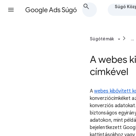
Súgó Közp
Google Ads Súgó
Súgótémák
...
A webes ki
címkével
A
webes kibővített k
konverziócímkéket az
konverziós adatokat.
biztonságos egyirány
adatokon, mint példá
bejelentkezett Googl
kattintásokhoz vagy