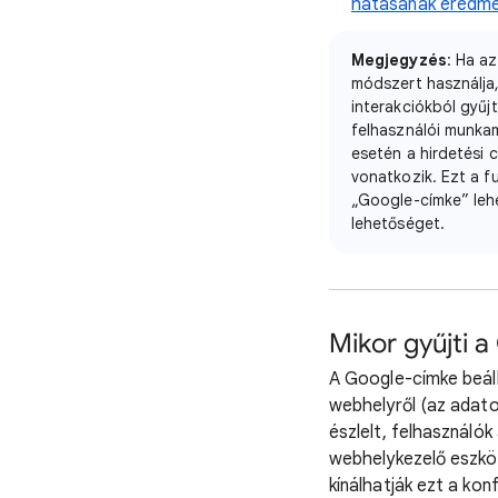
hatásának eredmé
Megjegyzés
: Ha a
módszert használja,
interakciókból gyű
felhasználói munka
esetén a hirdetési 
vonatkozik. Ezt a fu
„Google-címke” lehe
lehetőséget.
Mikor gyűjti 
A Google-címke beáll
webhelyről (az adat
észlelt, felhasználó
webhelykezelő eszköz
kínálhatják ezt a kon