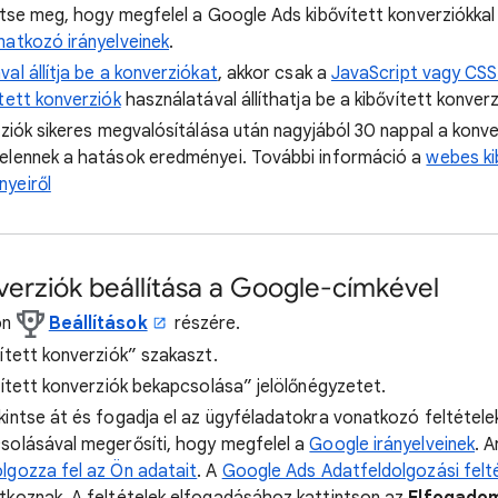
ítse meg, hogy megfelel a Google Ads kibővített konverziókka
natkozó irányelveinek
.
al állítja be a konverziókat
, akkor csak a
JavaScript vagy CSS
tett konverziók
használatával állíthatja be a kibővített konverz
rziók sikeres megvalósítálása után nagyjából 30 nappal a konv
elennek a hatások eredményei. További információ a
webes ki
yeiről
nverziók beállítása a Google-címkével
on
Beállítások
részére.
ített konverziók” szakaszt.
vített konverziók bekapcsolása” jelölőnégyzetet.
intse át és fogadja el az ügyféladatokra vonatkozó feltételek
solásával megerősíti, hogy megfelel a
Google irányelveinek
. A
lgozza fel az Ön adatait
. A
Google Ads Adatfeldolgozási felté