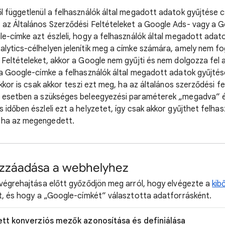
l függetlenül a felhasználók által megadott adatok gyűjtése 
az Általános Szerződési Feltételeket a Google Ads- vagy a G
le-címke azt észleli, hogy a felhasználók által megadott ada
lytics-célhelyen jelenítik meg a címke számára, amely nem fo
 Feltételeket, akkor a Google nem gyűjti és nem dolgozza fel 
 a Google-címke a felhasználók által megadott adatok gyűjtés
akkor is csak akkor teszi ezt meg, ha az általános szerződési f
 esetben a szükséges beleegyezési paraméterek „megadva” ér
időben észleli ezt a helyzetet, így csak akkor gyűjthet felhas
 ha az megengedett.
ozzáadása a webhelyhez
 végrehajtása előtt győződjön meg arról, hogy elvégezte a
kib
t, és hogy a „Google-címkét” választotta adatforrásként.
ített konverziós mezők azonosítása és definiálása