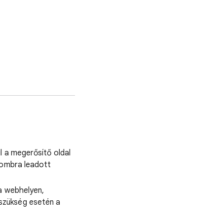
l a megerősítő oldal
 gombra leadott
 a webhelyen,
szükség esetén a