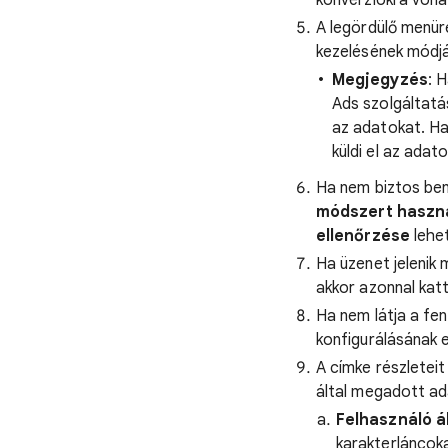
konverziókra vona
A legördülő menüre
kezelésének módjá
Megjegyzés
: 
Ads szolgáltatá
az adatokat. Ha
küldi el az adat
Ha nem biztos ben
módszert haszn
ellenőrzése
lehe
Ha üzenet jelenik 
akkor azonnal kat
Ha nem látja a fe
konfigurálásának 
A címke részletei
által megadott ad
Felhasználó á
karakterláncoka