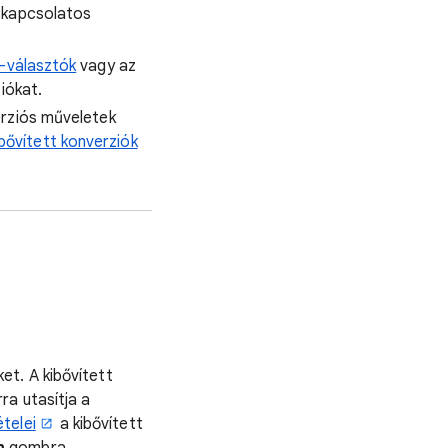
l kapcsolatos
-választók
vagy az
iókat.
erziós műveletek
bővített konverziók
et. A kibővített
rra utasítja a
telei
a kibővített