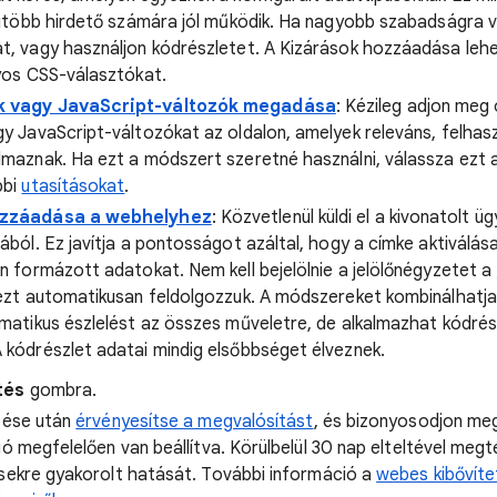
egtöbb hirdető számára jól működik. Ha nagyobb szabadságra v
t, vagy használjon kódrészletet. A Kizárások hozzáadása leh
nyos CSS-választókat.
k vagy JavaScript-változók megadása
: Kézileg adjon meg
y JavaScript-változókat az oldalon, amelyek releváns, felhas
lmaznak. Ha ezt a módszert szeretné használni, válassza ezt 
bbi
utasításokat
.
ozzáadása a webhelyhez
: Közvetlenül küldi el a kivonatolt 
ából. Ez javítja a pontosságot azáltal, hogy a címke aktiválá
n formázott adatokat. Nem kell bejelölnie a jelölőnégyzetet a
ezt automatikusan feldolgozzuk. A módszereket kombinálhatja 
omatikus észlelést az összes műveletre, de alkalmazhat kódré
 kódrészlet adatai mindig elsőbbséget élveznek.
tés
gombra.
ezése után
érvényesítse a megvalósítást
, és bizonyosodjon meg
ió megfelelően van beállítva. Körülbelül 30 nap elteltével megte
ésekre gyakorolt hatását. További információ a
webes kibővíte