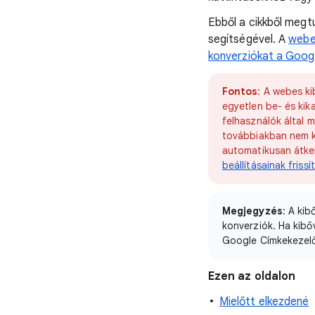
Ebből a cikkből megt
segítségével. A
webe
konverziókat a Googl
Fontos
: A webes ki
egyetlen be- és kik
felhasználók által 
továbbiakban nem k
automatikusan átker
beállításainak frissí
Megjegyzés
: A ki
konverziók. Ha kibő
Google Címkekezelőv
Ezen az oldalon
Mielőtt elkezdené