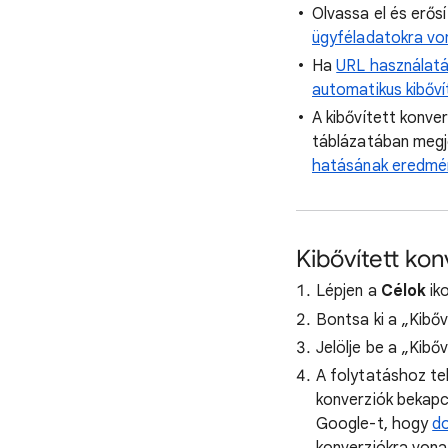
Olvassa el és erős
ügyféladatokra vo
Ha
URL használatáv
automatikus kibőví
A kibővített konve
táblázatában megj
hatásának eredmén
Kibővített ko
Lépjen a
Célok
ik
Bontsa ki a „Kibőv
Jelölje be a „Kibő
A folytatáshoz tek
konverziók bekapc
Google-t, hogy
do