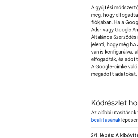
A gyűjtési módszertő
meg, hogy elfogadta 
fiókjában. Ha a Goog
Ads- vagy Google Ana
Általános Szerződési
jelenti, hogy még ha
van is konfigurálva, 
elfogadták, és adott
A Google-címke valós 
megadott adatokat,
Kódrészlet h
Az alábbi utasítások
beállításának
lépései
2/1. lépés: A kibőv