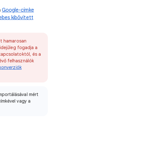
a
Google-címke
bes kibővített
óit hamarosan
idejűleg fogadja a
kapcsolatoktól, és a
évő felhasználók
 konverziók
mportálásával mért
címkével vagy a