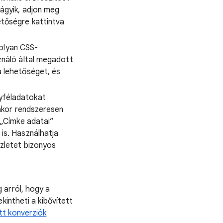
ágyik, adjon meg
etőségre kattintva
 olyan CSS-
ználó által megadott
a lehetőséget, és
ügyféladatokat
sakor rendszeresen
 „Címke adatai”
is. Használhatja
szletet bizonyos
 arról, hogy a
kintheti a kibővített
tt konverziók