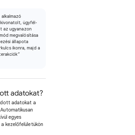
t alkalmazó
kivonatolt, ügyfél-
at az ugyanazon
 mód megvalósítása
ezési állapota
rkulcs ikonra, majd a
terakciók”
ott adatokat?
adott adatokat a
 „Automatikusan
ívül egyes
 a kezelőfelületükön