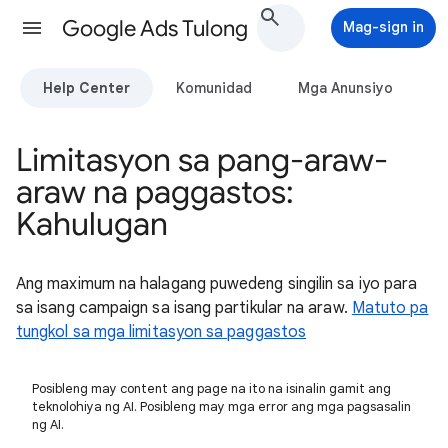
Google Ads Tulong
Mag-sign in
Help Center
Komunidad
Mga Anunsiyo
Limitasyon sa pang-araw-
araw na paggastos:
Kahulugan
Ang maximum na halagang puwedeng singilin sa iyo para
sa isang campaign sa isang partikular na araw.
Matuto pa
tungkol sa mga limitasyon sa paggastos
Posibleng may content ang page na ito na isinalin gamit ang
teknolohiya ng AI. Posibleng may mga error ang mga pagsasalin
ng AI.