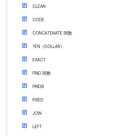
CLEAN
CODE
CONCATENATE 関数
YEN（DOLLAR）
EXACT
FIND 関数
FINDB
FIXED
JOIN
LEFT