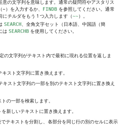
は任意の文字列を意味します。通常の疑問符やアスタリス
（~）を入力するか、
FINDB
を参照してください。通常
にチルダをもう 1 つ入力します（
~~
）。
は
SEARCH
、全角文字セット（日本語、中国語（簡
には
SEARCHB
を使用してください。
特定の文字列がテキスト内で最初に現れる位置を返しま
のテキスト文字列に置き換えます。
、テキスト文字列の一部を別のテキスト文字列に置き換え
キストの一部を検索します。
ストを新しいテキストに置き換えます。
前後でテキストを分割し、各部分を同じ行の別のセルに表示