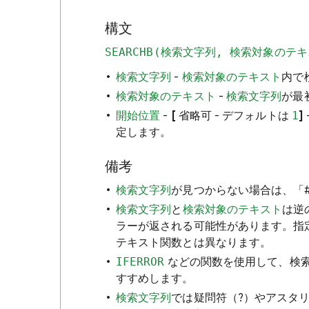
構文
SEARCHB(検索文字列, 検索対象のテキ
検索文字列
-
検索対象のテキスト
内で
検索対象のテキスト
-
検索文字列
が最
開始位置
-
[
省略可 - デフォルトは
1
]
定します。
備考
検索文字列
が見つからない場合は、「#
検索文字列
と
検索対象のテキスト
は逆
ラーが返される可能性があります。指
テキスト関数とは異なります。
IFERROR
などの関数を使用して、検
すすめします。
検索文字列
では疑問符（?）やアスタ