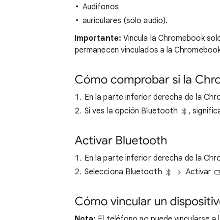
Audífonos
auriculares (solo audio).
Importante:
Vincula la Chromebook solo 
permanecen vinculados a la Chromebook,
Cómo comprobar si la Chr
En la parte inferior derecha de la Ch
Si ves la opción Bluetooth
, signif
Activar Bluetooth
En la parte inferior derecha de la Ch
Selecciona Bluetooth
Activar
Cómo vincular un dispositi
Nota:
El teléfono no puede vincularse 