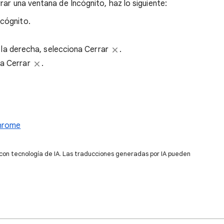
rar una ventana de Incógnito, haz lo siguiente:
ncógnito.
 la derecha, selecciona Cerrar
.
ona Cerrar
.
Chrome
 con tecnología de IA. Las traducciones generadas por IA pueden