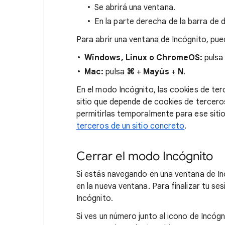
Se abrirá una ventana.
En la parte derecha de la barra de 
Para abrir una ventana de Incógnito, pu
Windows, Linux o ChromeOS:
puls
Mac:
pulsa
⌘
+
Mayús
+
N
.
En el modo Incógnito, las cookies de te
sitio que depende de cookies de tercer
permitirlas temporalmente para ese siti
terceros de un sitio concreto
.
Cerrar el modo Incógnito
Si estás navegando en una ventana de Inc
en la nueva ventana. Para finalizar tu se
Incógnito.
Si ves un número junto al icono de Incógn