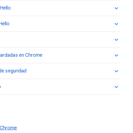
Hello
Hello
uardadas en Chrome
 de seguridad
o
n Chrome