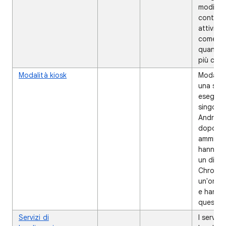
modific
contras
attività
come co
quando 
più com
Modalità kiosk
✔
Modalità
una ses
esegue 
singola
Android
dopo ch
amminist
hanno r
un dispo
Chrome
un'orga
e hanno
questa 
Servizi di
✔
I servizi 