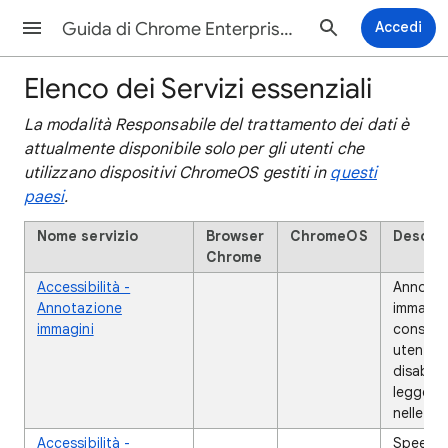
Guida di Chrome Enterprise and Education
Accedi
Elenco dei Servizi essenziali
La modalità Responsabile del trattamento dei dati è
attualmente disponibile solo per gli utenti che
utilizzano dispositivi ChromeOS gestiti in
questi
paesi
.
Nome servizio
Browser
ChromeOS
Descriz
Chrome
Accessibilità -
✔
✔
Annotaz
Annotazione
immagin
immagini
consent
utenti 
disabilit
leggere 
nelle im
Accessibilità -
✔
✔
Speech-