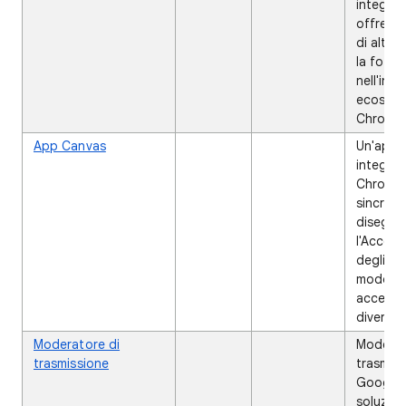
integra
offre e
di alta 
la foto
nell'inte
ecosist
Chrome
App Canvas
✔
Un'app 
integrat
Chrome
sincroni
disegni
l'Accou
degli ute
modo ch
accessib
diversi d
Moderatore di
✔
✔
Moderat
trasmissione
trasmis
Google 
soluzion