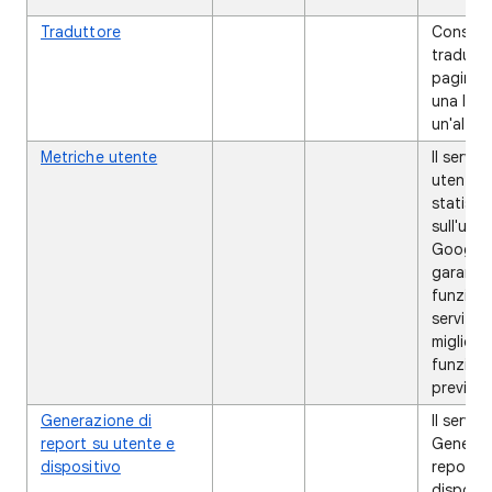
Traduttore
✔
Consent
traduzio
pagine 
una ling
un'altra.
Metriche utente
✔
✔
Il servi
utente i
statisti
sull'util
Google 
garantir
funziona
servizi
migliorat
funzion
previsto
Generazione di
✔
Il serviz
report su utente e
Generaz
dispositivo
report s
disposit