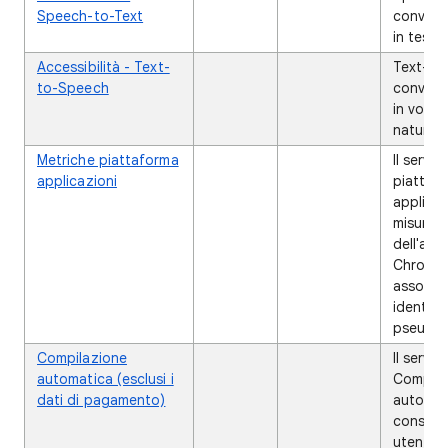
Speech-to-Text
convert
in testo
Accessibilità - Text-
✔
✔
Text-to
to-Speech
converte
in voce
naturale
Metriche piattaforma
✔
Il servi
applicazioni
piattaf
applicaz
misura l
dell'app
Chrome
associa
identifi
pseudon
Compilazione
✔
Il serviz
automatica (esclusi i
Compila
dati di pagamento)
automat
consent
utenti d