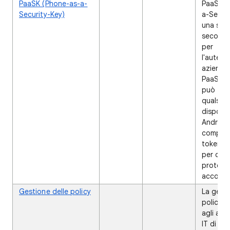
PaaSK (Phone-as-a-
✔
PaaSK (
Security-Key)
a-Securi
una sort
secondo
per
l'autent
azienda
PaaSK, 
può tra
qualsias
disposit
Android
compatib
token di
per cont
protegge
account
Gestione delle policy
✔
La gesti
policy 
agli amm
IT di im