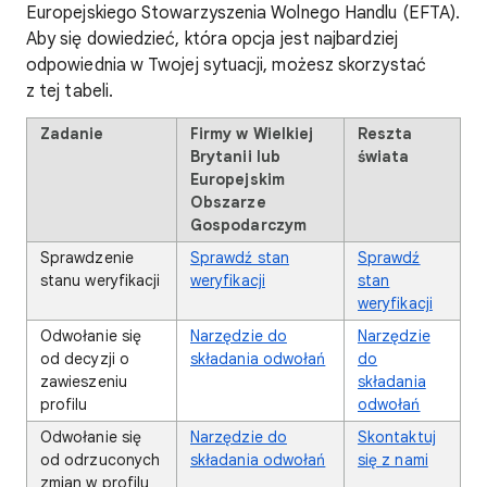
Europejskiego Stowarzyszenia Wolnego Handlu (EFTA).
Aby się dowiedzieć, która opcja jest najbardziej
odpowiednia w Twojej sytuacji, możesz skorzystać
z tej tabeli.
Zadanie
Firmy w Wielkiej
Reszta
Brytanii lub
świata
Europejskim
Obszarze
Gospodarczym
Sprawdzenie
Sprawdź stan
Sprawdź
stanu weryfikacji
weryfikacji
stan
weryfikacji
Odwołanie się
Narzędzie do
Narzędzie
od decyzji o
składania odwołań
do
zawieszeniu
składania
profilu
odwołań
Odwołanie się
Narzędzie do
Skontaktuj
od odrzuconych
składania odwołań
się z nami
zmian w profilu