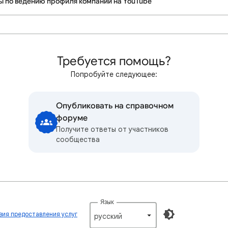
ы по ведению профиля компании на YouTube
Требуется помощь?
Попробуйте следующее:
Опубликовать на справочном
форуме
Получите ответы от участников
сообщества
Язык
вия предоставления услуг
русский‎