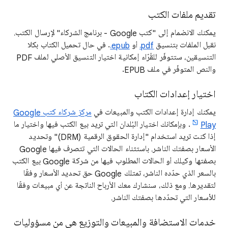
تقديم ملفات الكتب
يمكنك الانضمام إلى "كتب Google - برنامج الشركاء" لإرسال الكتب.
نقبل الملفات بتنسيق
‎.pdf
أو
‎.epub
. في حال تحميل الكتاب بكلا
التنسيقين، ستتوفّر للقُرّاء إمكانية اختيار التنسيق الأصلي لملف PDF
والنص المتوفّر في ملف EPUB.
اختيار إعدادات الكتاب
يمكنك إدارة إعدادات الكتب والمبيعات في
مركز شركاء كتب Google
Play
. وبإمكانك اختيار البُلدان التي تريد بيع الكتب فيها واختيار ما
إذا كنت تريد استخدام "إدارة الحقوق الرقمية (DRM)" وتحديد
الأسعار بصفتك الناشر. باستثناء الحالات التي تتصرف فيها Google
بصفتها وكيلك أو الحالات المطلوب فيها من شركة Google بيع الكتب
بالسعر الذي حدّده الناشر، تمتلك Google حق تحديد الأسعار وفقًا
لتقديرها. ومع ذلك، سنشارك معك الأرباح الناتجة عن أي مبيعات وفقًا
للأسعار التي تحدّدها بصفتك الناشر.
خدمات الاستضافة والمبيعات والتوزيع هي من مسؤوليات