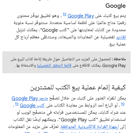
Google
يتم بيع كتبك على
Google Play
، وهو تطبيق يوفِّر محتوى
رقميًا متاح عالميًا على أنظمة أساسية متعددة. ستتوفّر نسبة مئوية
محدودة من كتابك لمعاينتها على "كتب Google". يمكنك تنزيل
تقارير
تفصيلية عن المعاينات والمبيعات، وستتلقّى معظم أرباح كل
عملية بيع.
ملاحظة:
للحصول على المزيد من التفاصيل حول طريقة إتاحة كتاب للبيع على
Google Play، يمكنك الاطّلاع على
قائمة التحقق التفصيلية
والاستعانة بها.
كيفية إتمام عملية بيع الكتب للمشترين
يمكن للقراء العثور على كتبك من خلال تصفُّح
متجر Google Play
، أو اتّباع أحد الروابط من معاينة الكتاب على
كتب Google
.
عند شراء كتابك، يمكن للمستخدمين قراءته في متصفِّح الويب أو
استخدام تطبيق "كتب Google Play"، ويمكنهم أيضًا نقل الكتاب
إلى
أجهزة القراءة الإلكترونية المتوافقة
. تعرَّف على مزيد من المعلومات