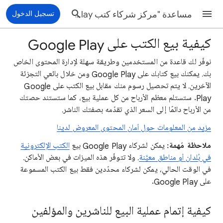
مساعدة "مركز شركاء كتب Google Play"
تسجيل الدخول
كيفية بيع الكتب على Google Play
نوفّر لك قاعدة من المستخدمين وطريقة سهلة لإدارة المحتوى الخاص
بك. يمكنك بيع كتابك على Google Play ومن خلال بائعي التجزئة
الآخرين. لا يتم تحصيل رسوم منك مقابل بيع الكتب على Google
Play. ستستلم معظم الأرباح من كل عملية بيع، كما ستستند حصتك
من الأرباح دائمًا إلى السعر الذي تقدّمه بصفتك الناشر.
مزيد من المعلومات حول أمان المحتوى المعروض لدينا
ملاحظة مُهمة:
يمكن لشركاء Google Play بيع
الكتب الإلكترونية
في بُلدان أو مناطق معيَّنة
. ولا تتوفّر هذه الميزات في بعض الأماكن.
في الوقت الحالي، يمكن لشركاء محدّدين فقط بيع الكتب المسموعة
على Google Play.
كيفية إتمام عملية البيع للناشرين والمؤلفين