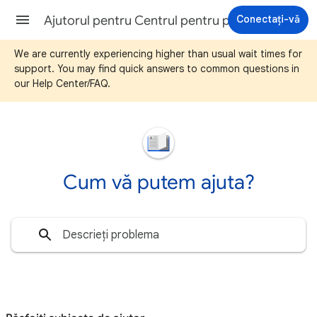
Conectați-vă
Ajutorul pentru Centrul pentru parteneri Cărți Google Play
We are currently experiencing higher than usual wait times for
support. You may find quick answers to common questions in
our Help Center/FAQ.
Cum vă putem ajuta?