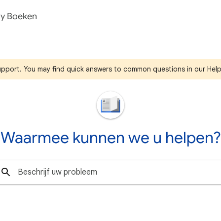
ay Boeken
support. You may find quick answers to common questions in our Hel
Waarmee kunnen we u helpen?