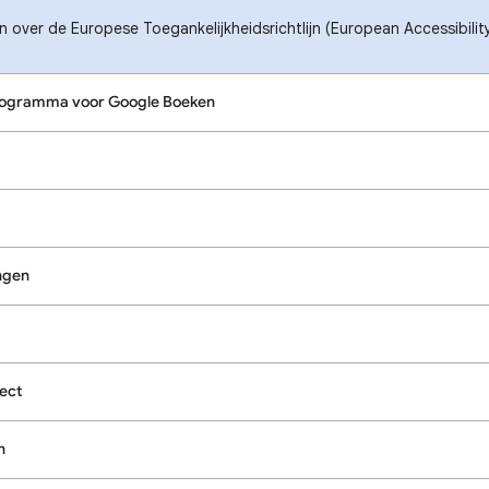
 over de Europese Toegankelijkheidsrichtlijn (European Accessibilit
rogramma voor Google Boeken
ngen
ect
n