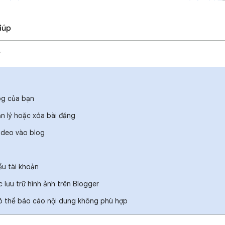
iúp
r
og của bạn
ản lý hoặc xóa bài đăng
ideo vào blog
u tài khoản
c lưu trữ hình ảnh trên Blogger
ó thể báo cáo nội dung không phù hợp