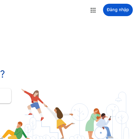
Đăng nhập
n?