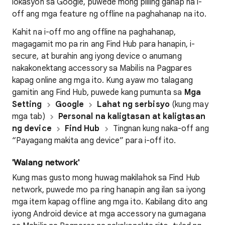
lokasyon sa Google, puwede mong piliing ganap na i-
off ang mga feature ng offline na paghahanap na ito.
Kahit na i-off mo ang offline na paghahanap,
magagamit mo pa rin ang Find Hub para hanapin, i-
secure, at burahin ang iyong device o anumang
nakakonektang accessory sa Mabilis na Pagpares
kapag online ang mga ito. Kung ayaw mo talagang
gamitin ang Find Hub, puwede kang pumunta sa
Mga
Setting
Google
Lahat ng serbisyo
(kung may
mga tab)
Personal na kaligtasan at kaligtasan
ng device
Find Hub
Tingnan kung naka-off ang
“Payagang makita ang device” para i-off ito.
'Walang network'
Kung mas gusto mong huwag makilahok sa Find Hub
network, puwede mo pa ring hanapin ang ilan sa iyong
mga item kapag offline ang mga ito. Kabilang dito ang
iyong Android device at mga accessory na gumagana