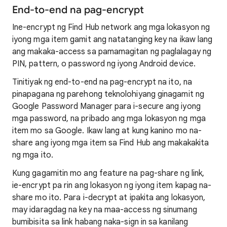
End-to-end na pag-encrypt
Ine-encrypt ng Find Hub network ang mga lokasyon ng
iyong mga item gamit ang natatanging key na ikaw lang
ang makaka-access sa pamamagitan ng paglalagay ng
PIN, pattern, o password ng iyong Android device.
Tinitiyak ng end-to-end na pag-encrypt na ito, na
pinapagana ng parehong teknolohiyang ginagamit ng
Google Password Manager para i-secure ang iyong
mga password, na pribado ang mga lokasyon ng mga
item mo sa Google. Ikaw lang at kung kanino mo na-
share ang iyong mga item sa Find Hub ang makakakita
ng mga ito.
Kung gagamitin mo ang feature na pag-share ng link,
ie-encrypt pa rin ang lokasyon ng iyong item kapag na-
share mo ito. Para i-decrypt at ipakita ang lokasyon,
may idaragdag na key na maa-access ng sinumang
bumibisita sa link habang naka-sign in sa kanilang