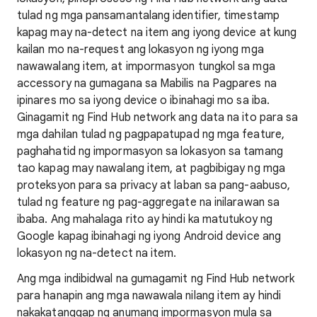
tulad ng mga pansamantalang identifier, timestamp
kapag may na-detect na item ang iyong device at kung
kailan mo na-request ang lokasyon ng iyong mga
nawawalang item, at impormasyon tungkol sa mga
accessory na gumagana sa Mabilis na Pagpares na
ipinares mo sa iyong device o ibinahagi mo sa iba.
Ginagamit ng Find Hub network ang data na ito para sa
mga dahilan tulad ng pagpapatupad ng mga feature,
paghahatid ng impormasyon sa lokasyon sa tamang
tao kapag may nawalang item, at pagbibigay ng mga
proteksyon para sa privacy at laban sa pang-aabuso,
tulad ng feature ng pag-aggregate na inilarawan sa
ibaba. Ang mahalaga rito ay hindi ka matutukoy ng
Google kapag ibinahagi ng iyong Android device ang
lokasyon ng na-detect na item.
Ang mga indibidwal na gumagamit ng Find Hub network
para hanapin ang mga nawawala nilang item ay hindi
nakakatanggap ng anumang impormasyon mula sa