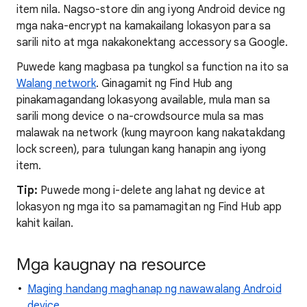
item nila. Nagso-store din ang iyong Android device ng
mga naka-encrypt na kamakailang lokasyon para sa
sarili nito at mga nakakonektang accessory sa Google.
Puwede kang magbasa pa tungkol sa function na ito sa
Walang network
. Ginagamit ng Find Hub ang
pinakamagandang lokasyong available, mula man sa
sarili mong device o na-crowdsource mula sa mas
malawak na network (kung mayroon kang nakatakdang
lock screen), para tulungan kang hanapin ang iyong
item.
Tip:
Puwede mong i-delete ang lahat ng device at
lokasyon ng mga ito sa pamamagitan ng Find Hub app
kahit kailan.
Mga kaugnay na resource
Maging handang maghanap ng nawawalang Android
device