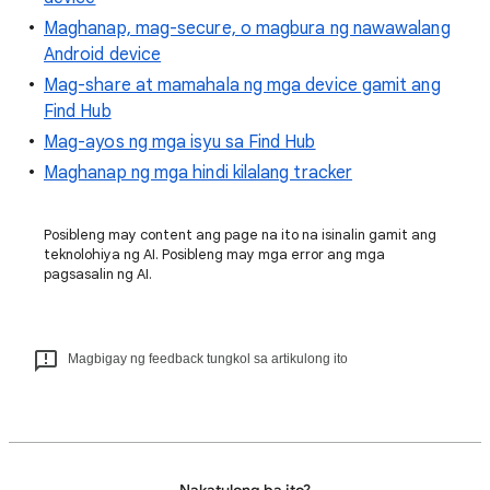
Maghanap, mag-secure, o magbura ng nawawalang
Android device
Mag-share at mamahala ng mga device gamit ang
Find Hub
Mag-ayos ng mga isyu sa Find Hub
Maghanap ng mga hindi kilalang tracker
Posibleng may content ang page na ito na isinalin gamit ang
teknolohiya ng AI. Posibleng may mga error ang mga
pagsasalin ng AI.
Magbigay ng feedback tungkol sa artikulong ito