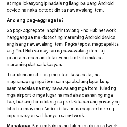
at mga lokasyong ipinadala ng ilang iba pang Android
device na naka-detect din sa nawawalang item.
Ano ang pag-aggregate?
Sa pag-aggregate, naghihintay ang Find Hub network
hanggang sa ma-detect ng maraming Android device
ang isang nawawalang item. Pagkatapos, magpapakita
ang Find Hub sa may-ari ng nawawalang item ng
pinagsama-samang lokasyong kinalkula mula sa
maraming ulat sa lokasyon.
Tinutulungan nito ang mga tao, kasama ka, na
maghanap ng mga item sa mga abalang lugar kung
saan madalas na may nawawalang mga item, tulad ng
mga airport o mga lugar na madalas daanan ng mga
tao, habang tumutulong na protektahan ang privacy ng
lahat ng may mga Android device na nagse-share ng
impormasyon sa lokasyon sa network.
Mahalaga:
Para makakuha ng tulong mula sa network