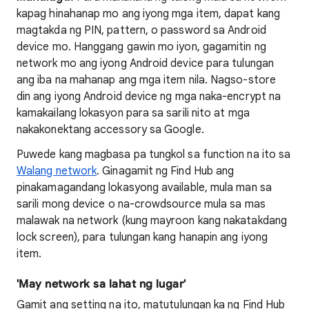
kapag hinahanap mo ang iyong mga item, dapat kang
magtakda ng PIN, pattern, o password sa Android
device mo. Hanggang gawin mo iyon, gagamitin ng
network mo ang iyong Android device para tulungan
ang iba na mahanap ang mga item nila. Nagso-store
din ang iyong Android device ng mga naka-encrypt na
kamakailang lokasyon para sa sarili nito at mga
nakakonektang accessory sa Google.
Puwede kang magbasa pa tungkol sa function na ito sa
Walang network
. Ginagamit ng Find Hub ang
pinakamagandang lokasyong available, mula man sa
sarili mong device o na-crowdsource mula sa mas
malawak na network (kung mayroon kang nakatakdang
lock screen), para tulungan kang hanapin ang iyong
item.
'May network sa lahat ng lugar'
Gamit ang setting na ito, matutulungan ka ng Find Hub