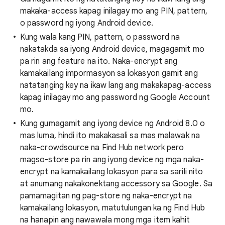
makaka-access kapag inilagay mo ang PIN, pattern,
o password ng iyong Android device.
Kung wala kang PIN, pattern, o password na
nakatakda sa iyong Android device, magagamit mo
pa rin ang feature na ito. Naka-encrypt ang
kamakailang impormasyon sa lokasyon gamit ang
natatanging key na ikaw lang ang makakapag-access
kapag inilagay mo ang password ng Google Account
mo.
Kung gumagamit ang iyong device ng Android 8.0 o
mas luma, hindi ito makakasali sa mas malawak na
naka-crowdsource na Find Hub network pero
magso-store pa rin ang iyong device ng mga naka-
encrypt na kamakailang lokasyon para sa sarili nito
at anumang nakakonektang accessory sa Google. Sa
pamamagitan ng pag-store ng naka-encrypt na
kamakailang lokasyon, matutulungan ka ng Find Hub
na hanapin ang nawawala mong mga item kahit