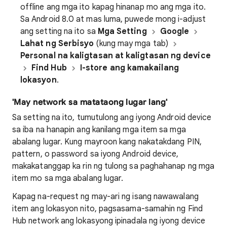
offline ang mga ito kapag hinanap mo ang mga ito.
Sa Android 8.0 at mas luma, puwede mong i-adjust
ang setting na ito sa
Mga Setting
Google
Lahat ng Serbisyo
(kung may mga tab)
Personal na kaligtasan at kaligtasan ng device
Find Hub
I-store ang kamakailang
lokasyon
.
'May network sa matataong lugar lang'
Sa setting na ito, tumutulong ang iyong Android device
sa iba na hanapin ang kanilang mga item sa mga
abalang lugar. Kung mayroon kang nakatakdang PIN,
pattern, o password sa iyong Android device,
makakatanggap ka rin ng tulong sa paghahanap ng mga
item mo sa mga abalang lugar.
Kapag na-request ng may-ari ng isang nawawalang
item ang lokasyon nito, pagsasama-samahin ng Find
Hub network ang lokasyong ipinadala ng iyong device