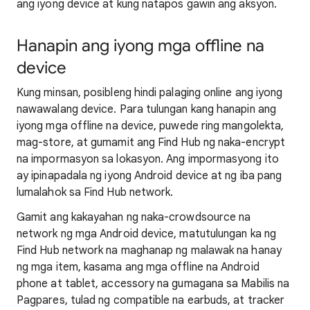
ang iyong device at kung natapos gawin ang aksyon.
Hanapin ang iyong mga offline na
device
Kung minsan, posibleng hindi palaging online ang iyong
nawawalang device. Para tulungan kang hanapin ang
iyong mga offline na device, puwede ring mangolekta,
mag-store, at gumamit ang Find Hub ng naka-encrypt
na impormasyon sa lokasyon. Ang impormasyong ito
ay ipinapadala ng iyong Android device at ng iba pang
lumalahok sa Find Hub network.
Gamit ang kakayahan ng naka-crowdsource na
network ng mga Android device, matutulungan ka ng
Find Hub network na maghanap ng malawak na hanay
ng mga item, kasama ang mga offline na Android
phone at tablet, accessory na gumagana sa Mabilis na
Pagpares, tulad ng compatible na earbuds, at tracker