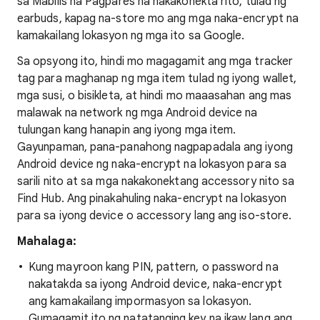
sa Mabilis na Pagpares na nakakonekta rito, tulad ng
earbuds, kapag na-store mo ang mga naka-encrypt na
kamakailang lokasyon ng mga ito sa Google.
Sa opsyong ito, hindi mo magagamit ang mga tracker
tag para maghanap ng mga item tulad ng iyong wallet,
mga susi, o bisikleta, at hindi mo maaasahan ang mas
malawak na network ng mga Android device na
tulungan kang hanapin ang iyong mga item.
Gayunpaman, pana-panahong nagpapadala ang iyong
Android device ng naka-encrypt na lokasyon para sa
sarili nito at sa mga nakakonektang accessory nito sa
Find Hub. Ang pinakahuling naka-encrypt na lokasyon
para sa iyong device o accessory lang ang iso-store.
Mahalaga:
Kung mayroon kang PIN, pattern, o password na
nakatakda sa iyong Android device, naka-encrypt
ang kamakailang impormasyon sa lokasyon.
Gumagamit ito ng natatanging key na ikaw lang ang