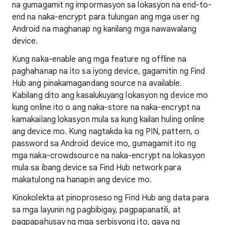
na gumagamit ng impormasyon sa lokasyon na end-to-
end na naka-encrypt para tulungan ang mga user ng
Android na maghanap ng kanilang mga nawawalang
device.
Kung naka-enable ang mga feature ng offline na
paghahanap na ito sa iyong device, gagamitin ng Find
Hub ang pinakamagandang source na available.
Kabilang dito ang kasalukuyang lokasyon ng device mo
kung online ito o ang naka-store na naka-encrypt na
kamakailang lokasyon mula sa kung kailan huling online
ang device mo. Kung nagtakda ka ng PIN, pattern, o
password sa Android device mo, gumagamit ito ng
mga naka-crowdsource na naka-encrypt na lokasyon
mula sa ibang device sa Find Hub network para
makatulong na hanapin ang device mo.
Kinokolekta at pinoproseso ng Find Hub ang data para
sa mga layunin ng pagbibigay, pagpapanatili, at
pagpapahusay ng mga serbisyong ito, gaya ng