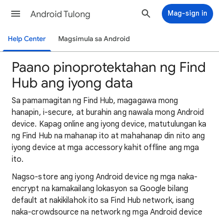
Android Tulong
Mag-sign in
Help Center
Magsimula sa Android
Paano pinoprotektahan ng Find
Hub ang iyong data
Sa pamamagitan ng Find Hub, magagawa mong
hanapin, i-secure, at burahin ang nawala mong Android
device. Kapag online ang iyong device, matutulungan ka
ng Find Hub na mahanap ito at mahahanap din nito ang
iyong device at mga accessory kahit offline ang mga
ito.
Nagso-store ang iyong Android device ng mga naka-
encrypt na kamakailang lokasyon sa Google bilang
default at nakikilahok ito sa Find Hub network, isang
naka-crowdsource na network ng mga Android device