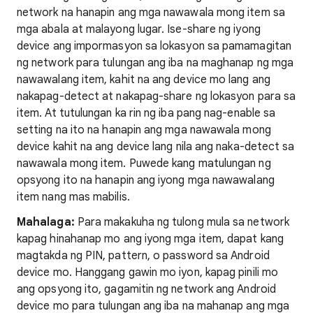
network na hanapin ang mga nawawala mong item sa
mga abala at malayong lugar. Ise-share ng iyong
device ang impormasyon sa lokasyon sa pamamagitan
ng network para tulungan ang iba na maghanap ng mga
nawawalang item, kahit na ang device mo lang ang
nakapag-detect at nakapag-share ng lokasyon para sa
item. At tutulungan ka rin ng iba pang nag-enable sa
setting na ito na hanapin ang mga nawawala mong
device kahit na ang device lang nila ang naka-detect sa
nawawala mong item. Puwede kang matulungan ng
opsyong ito na hanapin ang iyong mga nawawalang
item nang mas mabilis.
Mahalaga:
Para makakuha ng tulong mula sa network
kapag hinahanap mo ang iyong mga item, dapat kang
magtakda ng PIN, pattern, o password sa Android
device mo. Hanggang gawin mo iyon, kapag pinili mo
ang opsyong ito, gagamitin ng network ang Android
device mo para tulungan ang iba na mahanap ang mga