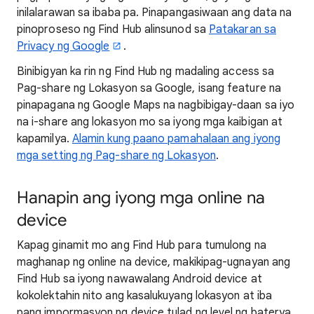
inilalarawan sa ibaba pa. Pinapangasiwaan ang data na
pinoproseso ng Find Hub alinsunod sa
Patakaran sa
Privacy ng Google
.
Binibigyan ka rin ng Find Hub ng madaling access sa
Pag-share ng Lokasyon sa Google, isang feature na
pinapagana ng Google Maps na nagbibigay-daan sa iyo
na i-share ang lokasyon mo sa iyong mga kaibigan at
kapamilya.
Alamin kung paano pamahalaan ang iyong
mga setting ng Pag-share ng Lokasyon
.
Hanapin ang iyong mga online na
device
Kapag ginamit mo ang Find Hub para tumulong na
maghanap ng online na device, makikipag-ugnayan ang
Find Hub sa iyong nawawalang Android device at
kokolektahin nito ang kasalukuyang lokasyon at iba
pang impormasyon ng device tulad ng level ng baterya