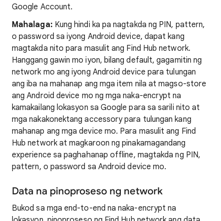
Google Account.
Mahalaga:
Kung hindi ka pa nagtakda ng PIN, pattern,
o password sa iyong Android device, dapat kang
magtakda nito para masulit ang Find Hub network.
Hanggang gawin mo iyon, bilang default, gagamitin ng
network mo ang iyong Android device para tulungan
ang iba na mahanap ang mga item nila at magso-store
ang Android device mo ng mga naka-encrypt na
kamakailang lokasyon sa Google para sa sarili nito at
mga nakakonektang accessory para tulungan kang
mahanap ang mga device mo. Para masulit ang Find
Hub network at magkaroon ng pinakamagandang
experience sa paghahanap offline, magtakda ng PIN,
pattern, o password sa Android device mo.
Data na pinoproseso ng network
Bukod sa mga end-to-end na naka-encrypt na
lokasyon, pinoproseso ng Find Hub network ang data