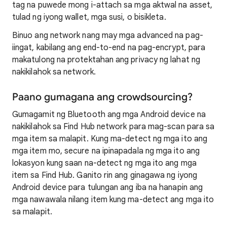
tag na puwede mong i-attach sa mga aktwal na asset,
tulad ng iyong wallet, mga susi, o bisikleta.
Binuo ang network nang may mga advanced na pag-
iingat, kabilang ang end-to-end na pag-encrypt, para
makatulong na protektahan ang privacy ng lahat ng
nakikilahok sa network.
Paano gumagana ang crowdsourcing?
Gumagamit ng Bluetooth ang mga Android device na
nakikilahok sa Find Hub network para mag-scan para sa
mga item sa malapit. Kung ma-detect ng mga ito ang
mga item mo, secure na ipinapadala ng mga ito ang
lokasyon kung saan na-detect ng mga ito ang mga
item sa Find Hub. Ganito rin ang ginagawa ng iyong
Android device para tulungan ang iba na hanapin ang
mga nawawala nilang item kung ma-detect ang mga ito
sa malapit.