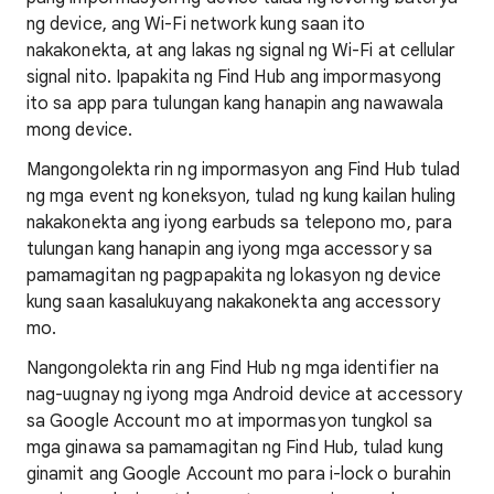
ng device, ang Wi-Fi network kung saan ito
nakakonekta, at ang lakas ng signal ng Wi-Fi at cellular
signal nito. Ipapakita ng Find Hub ang impormasyong
ito sa app para tulungan kang hanapin ang nawawala
mong device.
Mangongolekta rin ng impormasyon ang Find Hub tulad
ng mga event ng koneksyon, tulad ng kung kailan huling
nakakonekta ang iyong earbuds sa telepono mo, para
tulungan kang hanapin ang iyong mga accessory sa
pamamagitan ng pagpapakita ng lokasyon ng device
kung saan kasalukuyang nakakonekta ang accessory
mo.
Nangongolekta rin ang Find Hub ng mga identifier na
nag-uugnay ng iyong mga Android device at accessory
sa Google Account mo at impormasyon tungkol sa
mga ginawa sa pamamagitan ng Find Hub, tulad kung
ginamit ang Google Account mo para i-lock o burahin