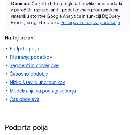
Opomba
: Če želite hitro pregledati razlike med podatki
v poročilih, raziskovanjih, podatkovnem programskem
vmesniku storitve Google Analytics in funkciji BigQuery
Export, si oglejte tabelo
Primerjava okolij za poročanje
.
Na tej strani
Podprta polja
Filtriranje podatkov
Segmenti in primerjave
Časovno obdobje
Nizko število uporabnikov
Modeliranje na podlagi vedenja
Čas obdelave
Podprta polja