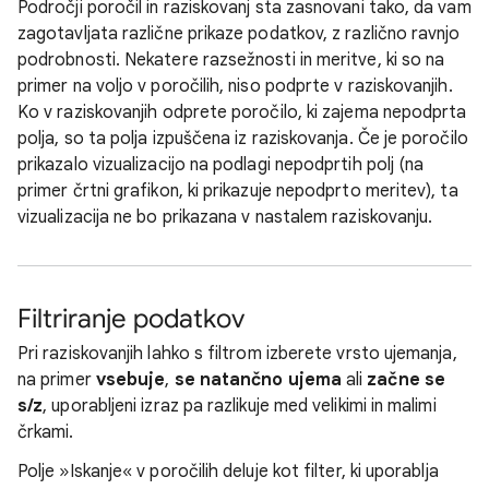
Področji poročil in raziskovanj sta zasnovani tako, da vam
zagotavljata različne prikaze podatkov, z različno ravnjo
podrobnosti. Nekatere razsežnosti in meritve, ki so na
primer na voljo v poročilih, niso podprte v raziskovanjih.
Ko v raziskovanjih odprete poročilo, ki zajema nepodprta
polja, so ta polja izpuščena iz raziskovanja. Če je poročilo
prikazalo vizualizacijo na podlagi nepodprtih polj (na
primer črtni grafikon, ki prikazuje nepodprto meritev), ta
vizualizacija ne bo prikazana v nastalem raziskovanju.
Filtriranje podatkov
Pri raziskovanjih lahko s filtrom izberete vrsto ujemanja,
na primer
vsebuje
,
se natančno ujema
ali
začne se
s/z
, uporabljeni izraz pa razlikuje med velikimi in malimi
črkami.
Polje »Iskanje« v poročilih deluje kot filter, ki uporablja