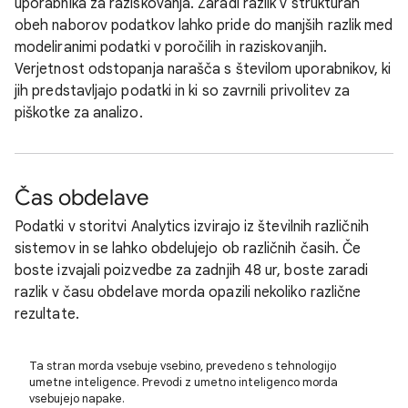
uporabnika za raziskovanja. Zaradi razlik v strukturah
obeh naborov podatkov lahko pride do manjših razlik med
modeliranimi podatki v poročilih in raziskovanjih.
Verjetnost odstopanja narašča s številom uporabnikov, ki
jih predstavljajo podatki in ki so zavrnili privolitev za
piškotke za analizo.
Čas obdelave
Podatki v storitvi Analytics izvirajo iz številnih različnih
sistemov in se lahko obdelujejo ob različnih časih. Če
boste izvajali poizvedbe za zadnjih 48 ur, boste zaradi
razlik v času obdelave morda opazili nekoliko različne
rezultate.
Ta stran morda vsebuje vsebino, prevedeno s tehnologijo
umetne inteligence. Prevodi z umetno inteligenco morda
vsebujejo napake.