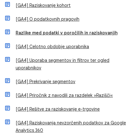
[GA4] Raziskovanje kohort
[GA4] O podatkovnih pragovih
Razlike med podatki v poročilih in raziskovanjih
[GA4] Celotno obdobje uporabnika
[GA4] Uporaba segmentov in filtrov ter ogled
uporabnikov
[GA4] Prekrivanje segmentov
[GA4] Priročnik z navodili za razdelek »Razišči«
[GA4] Rešitve za raziskovanje e-trgovine
[GA4] Raziskovanja nevzorčenih podatkov za Google
Analytics 360