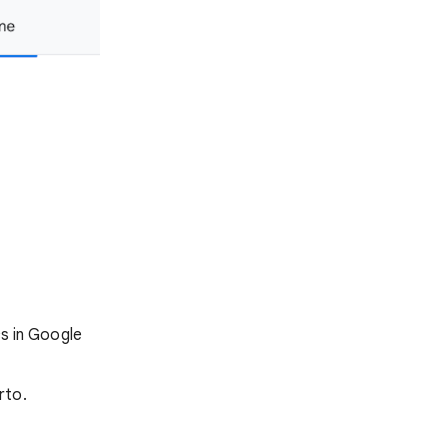
cs in Google
erto.