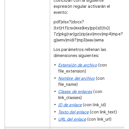
coincidan con la siguiente
expresión regular activarán el
evento:
pdf|xlsx?|docx?
|txt|rtf|csv|exe|key|pp(s|t|tx)|
7z|pkg|rar|gz|zip|avi|mov|mp4|mpe?
g|wmv|midi?|mp3|wav|wma
Los parámetros rellenan las
dimensiones siguientes:
Extensión de archivo
(con
file_extension)
Nombre del archivo
(con
file_name)
Clases de enlaces
(con
link_classes)
ID de enlace
(con link_id)
Texto del enlace
(con link_text)
URL del enlace
(con link_url)