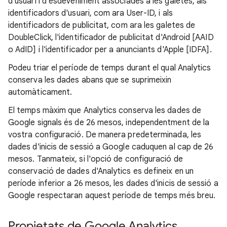
d'usuari i d'esdeveniment associades a les galetes, als
identificadors d'usuari, com ara User-ID, i als
identificadors de publicitat, com ara les galetes de
DoubleClick, l'identificador de publicitat d'Android [AAID
o AdID] i l'identificador per a anunciants d'Apple [IDFA].
Podeu triar el període de temps durant el qual Analytics
conserva les dades abans que se suprimeixin
automàticament.
El temps màxim que Analytics conserva les dades de
Google signals és de 26 mesos, independentment de la
vostra configuració. De manera predeterminada, les
dades d'inicis de sessió a Google caduquen al cap de 26
mesos. Tanmateix, si l'opció de configuració de
conservació de dades d'Analytics es defineix en un
període inferior a 26 mesos, les dades d'inicis de sessió a
Google respectaran aquest període de temps més breu.
Propietats de Google Analytics